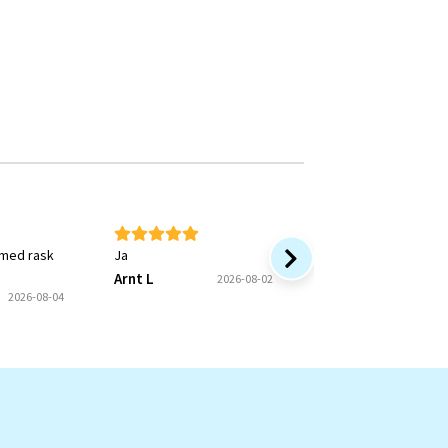
 med rask
Ja
Rask service og bra 
Arnt L
Onkel P
2026-08-02
2026
2026-08-04