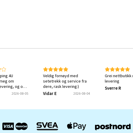
ping 4U
Veldig fornøyd med
Grei nettbutikk
 meg om
setetrekk og service fra
levering
levering, og om
dere, rask levering:)
Sverre R
tt ønsket varen.
Vidar E
2026-08-05
2026-08-04
ket meg en
e på at svaret
ottatt og