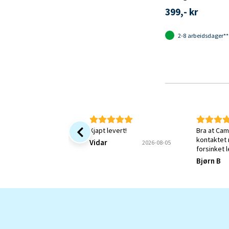
399,- kr
2-8 arbeidsdager**
Kjapt levert!
Bra at Cam
kontaktet
Vidar
2026-08-05
forsinket 
jeg fortsa
Bjørn B
Kunne øns
bekreftels
mitt var m
forstått.