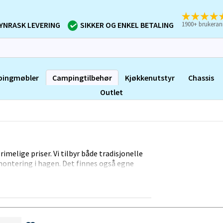
1900+ brukeran
YNRASK LEVERING
SIKKER OG ENKEL BETALING
ingmøbler
Campingtilbehør
Kjøkkenutstyr
Chassis
Outlet
melige priser. Vi tilbyr både tradisjonelle
ontering i hagen. Det finnes også egne