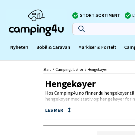
STORT SORTIMENT
L
Nyheter!
Bobil & Caravan
Markiser & Fortelt
Camp
Start
Campingtilbehør
Hengekøyer
Hengekøyer
Hos Camping4u.no finner du hengekøyer til ri
hengekøyer med stativ og hengekøyer for m
stativer for hengekøyer.