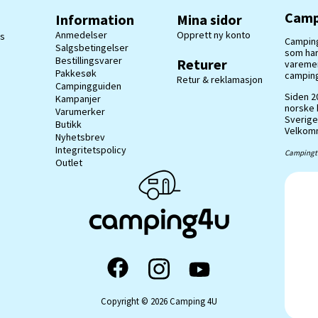
Camp
Information
Mina sidor
Anmedelser
Opprett ny konto
ss
Camping
Salgsbetingelser
som har
Bestillingsvarer
Returer
varemerk
Pakkesøk
camping
Retur & reklamasjon
Campingguiden
Siden 20
Kampanjer
norske 
Varumerker
Sverige
Butikk
Velkomm
Nyhetsbrev
Integritetspolicy
Campingti
Outlet
Copyright © 2026 Camping 4U