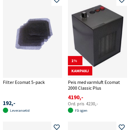
1
KAMPANJ
Filter Ecomat 5-pack
Peis med varmluft Ecomat
2000 Classic Plus
4190,-
192,-
4230,-
Leveransetid
Få igjen