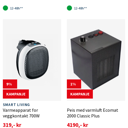
12-48h**
12-48h**
9
1
KAMPANJE
KAMPANJE
SMART LIVING
Varmeapparat for
Peis med varmluft Ecomat
veggkontakt 700W
2000 Classic Plus
319,- kr
4190,- kr