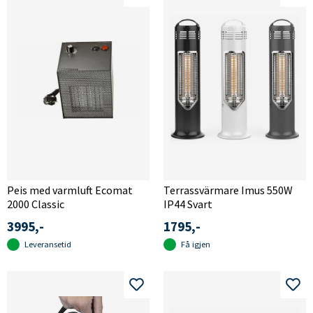
Peis med varmluft Ecomat
Terrassvärmare Imus 550W
2000 Classic
IP44 Svart
3995,-
1795,-
Leveransetid
Få igjen