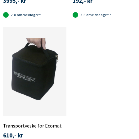
3995,- kr
192,- kr
2-8 arbeidsdager**
2-8 arbeidsdager**
Transportveske for Ecomat
610,- kr