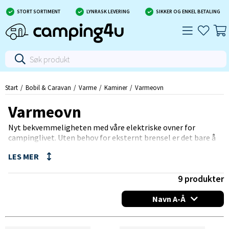
STORT SORTIMENT
LYNRASK LEVERING
SIKKER OG ENKEL BETALING
Start
Bobil & Caravan
Varme
Kaminer
Varmeovn
Varmeovn
Nyt bekvemmeligheten med våre elektriske ovner for
campinglivet. Uten behov for eksternt brensel er det bare å
plugge dem inn og nyte øyeblikkelig, ren varme. De bruker
ikke oksygen, noe som betyr at de også kan brukes i mindre
ventilerte områder. Slank design og stillegående drift gjør
dem til en favoritt blant moderne campere som har tilgang
9
produkter
til 230 V (eller en generator).
Navn A-Å