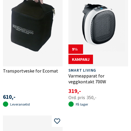
9
KAMPANJ
Transportveske for Ecomat
SMART LIVING
Varmeapparat for
veggkontakt 700W
319,-
610,-
350,-
Leveransetid
På lager