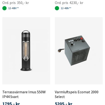
350,- kr
4230,- kr
12-48h**
12-48h**
Terrassvärmare Imus 550W
Varmluftspeis Ecomat 2000
IP44 Svart
Select
1795,- kr
5205,- kr