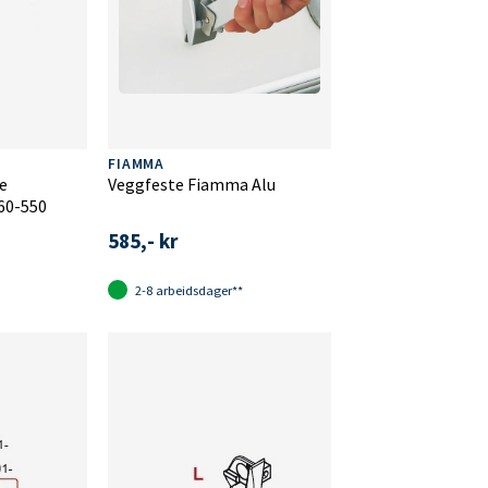
FIAMMA
e
Veggfeste Fiamma Alu
60-550
585,- kr
2-8 arbeidsdager**