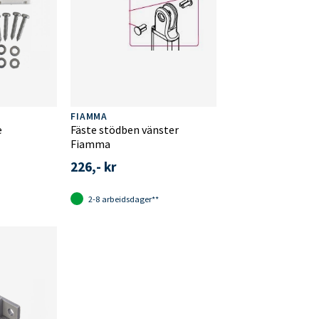
FIAMMA
e
Fäste stödben vänster
Fiamma
226,- kr
2-8 arbeidsdager**