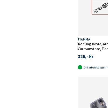
FIAMMA
Kobling høyre, a
Caravanstore, Fi
326,- kr
2-8 arbeidsdager**