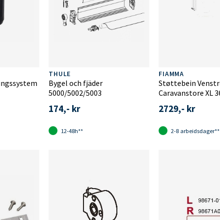
THULE
FIAMMA
ringssystem
Bygel och fjäder
Støttebein Venstr
5000/5002/5003
Caravanstore XL 3
174,- kr
2729,- kr
12-48h**
2-8 arbeidsdager**