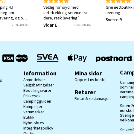
ping 4U
Veldig fornøyd med
Grei nettbutikk
 meg om
setetrekk og service fra
levering
levering, og om
dere, rask levering:)
Sverre R
tt ønsket varen.
Vidar E
2026-08-05
2026-08-04
ket meg en
e på at svaret
ottatt og
Camp
Information
Mina sidor
Anmedelser
Opprett ny konto
ss
Camping
Salgsbetingelser
som har
Bestillingsvarer
Returer
varemerk
Pakkesøk
camping
Retur & reklamasjon
Campingguiden
Siden 20
Kampanjer
norske 
Varumerker
Sverige
Butikk
Velkomm
Nyhetsbrev
Integritetspolicy
Campingti
Outlet