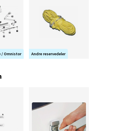
e / Omnistor
Andre reservedeler
n