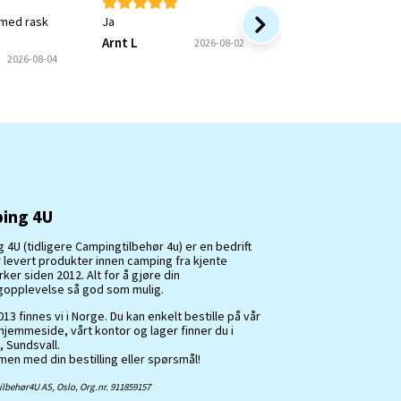
 med rask
Ja
Rask service og bra 
Arnt L
Onkel P
2026-08-02
2026
2026-08-04
ing 4U
 4U (tidligere Campingtilbehør 4u) er en bedrift
 levert produkter innen camping fra kjente
er siden 2012. Alt for å gjøre din
opplevelse så god som mulig.
13 finnes vi i Norge. Du kan enkelt bestille på vår
hjemmeside, vårt kontor og lager finner du i
, Sundsvall.
en med din bestilling eller spørsmål!
lbehør4U AS, Oslo, Org.nr. 911859157