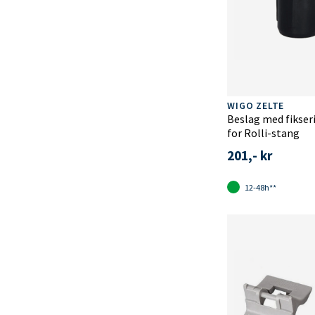
WIGO ZELTE
Beslag med fikse
for Rolli-stang
201,- kr
12-48h**