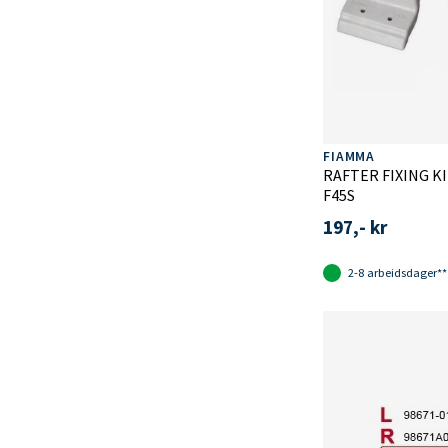
FIAMMA
RAFTER FIXING K
F45S
197,- kr
2-8 arbeidsdager**