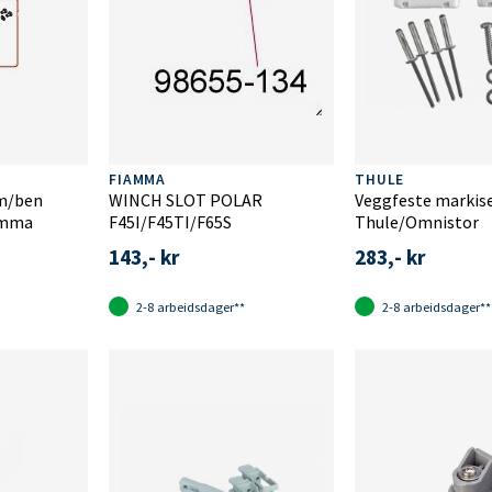
FIAMMA
THULE
rm/ben
WINCH SLOT POLAR
Veggfeste markis
amma
F45I/F45TI/F65S
Thule/Omnistor
143,- kr
283,- kr
2-8 arbeidsdager**
2-8 arbeidsdager**