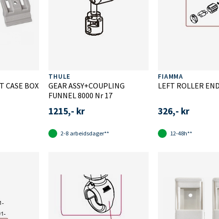
THULE
FIAMMA
IT CASE BOX
GEAR ASSY+COUPLING
LEFT ROLLER EN
FUNNEL 8000 Nr 17
1215,- kr
326,- kr
2-8 arbeidsdager**
12-48h**