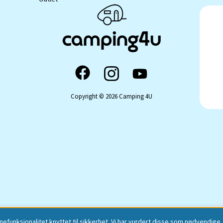
Copyright © 2026 Camping 4U
nefunksjonalitet knyttet til sikkerhet. Vi har vurdert disse som nødvendig