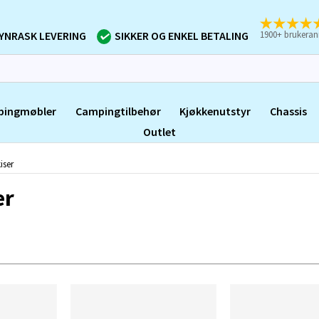
1900+ brukeran
YNRASK LEVERING
SIKKER OG ENKEL BETALING
pingmøbler
Campingtilbehør
Kjøkkenutstyr
Chassis
Outlet
iser
er