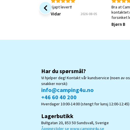
Kjapt levert!
Bra at Cam
kontaktet
Vidar
2026-08-05
forsinket 
jeg fortsa
Bjørn B
Kunne øns
bekreftels
mitt var m
forstått.
Har du spørsmål?
Vi hjelper deg! Kontakt vår kundservice (noen av o
snakker norsk):
info@camping4u.no
+46 60 40 200
Hverdager 10:00-14:00 (stengt for lunsj 12:00-12:45)
Lagerbutikk
Bultgatan 20, 853 50 Sundsvall, Sverige
Åpningstider se www.camping4u.se