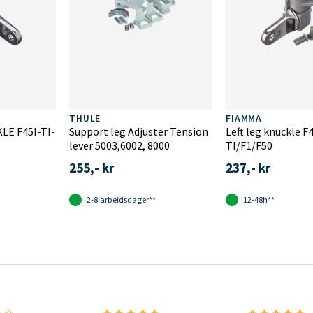
THULE
FIAMMA
LE F45I-TI-
Support leg Adjuster Tension
Left leg knuckle F
lever 5003,6002, 8000
TI/F1/F50
255,- kr
237,- kr
2-8 arbeidsdager**
12-48h**