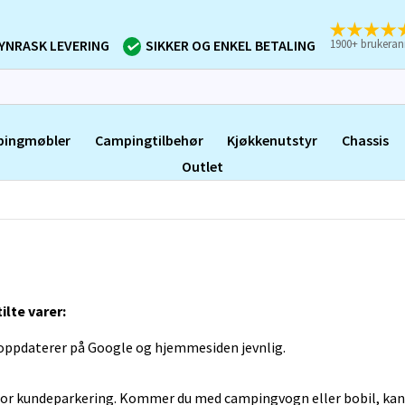
1900+ brukeran
YNRASK LEVERING
SIKKER OG ENKEL BETALING
ingmøbler
Campingtilbehør
Kjøkkenutstyr
Chassis
Outlet
ilte varer:
i oppdaterer på Google og hjemmesiden jevnlig.
 for kundeparkering. Kommer du med campingvogn eller bobil, kan 