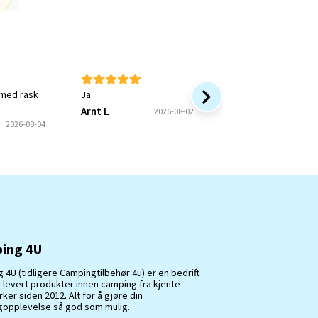
 med rask
Ja
Rask service og bra 
Arnt L
Onkel P
2026-08-02
2026
2026-08-04
ing 4U
 4U (tidligere Campingtilbehør 4u) er en bedrift
 levert produkter innen camping fra kjente
er siden 2012. Alt for å gjøre din
opplevelse så god som mulig.