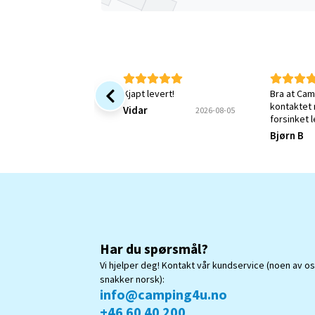
Kjapt levert!
Bra at Cam
kontaktet
Vidar
2026-08-05
forsinket 
jeg fortsa
Bjørn B
Kunne øns
bekreftels
mitt var m
forstått.
Har du spørsmål?
Vi hjelper deg! Kontakt vår kundservice (noen av o
snakker norsk):
info@camping4u.no
+46 60 40 200