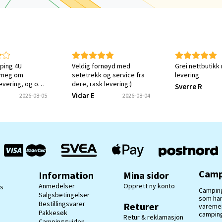
ping 4U
Veldig fornøyd med
Grei nettbutikk
 meg om
setetrekk og service fra
levering
levering, og om
dere, rask levering:)
Sverre R
tt ønsket varen.
Vidar E
2026-08-05
2026-08-04
ket meg en
e på at svaret
ottatt og
Camp
Information
Mina sidor
Anmedelser
Opprett ny konto
ss
Camping
Salgsbetingelser
som har
Bestillingsvarer
Returer
varemerk
Pakkesøk
camping
Retur & reklamasjon
Campingguiden