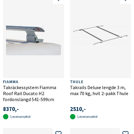
FIAMMA
THULE
Takräckessystem Fiamma
Takrails Deluxe lengde 3 m,
Roof Rail Ducato H2
max 70 kg, hvit 2-pakk Thule
fordonslängd 541-599cm
8370,-
2510,-
Leveransetid
Leveransetid