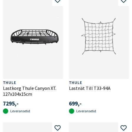
THULE
THULE
Lastkorg Thule Canyon XT.
Lastnät Till T33-94A
127x104x15cm
7295,-
699,-
Leveransetid
Leveransetid