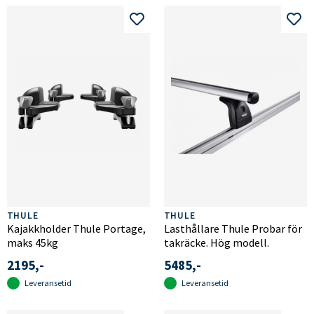
THULE
THULE
Kajakkholder Thule Portage,
Lasthållare Thule Probar för
maks 45kg
takräcke. Hög modell.
2195,-
5485,-
Leveransetid
Leveransetid