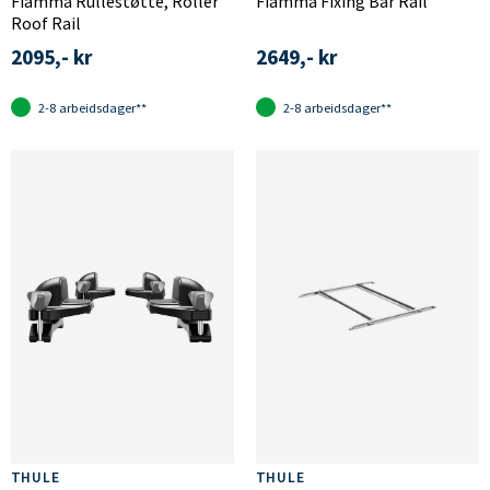
Fiamma Rullestøtte, Roller
Fiamma Fixing Bar Rail
Roof Rail
2095,- kr
2649,- kr
2-8 arbeidsdager**
2-8 arbeidsdager**
THULE
THULE