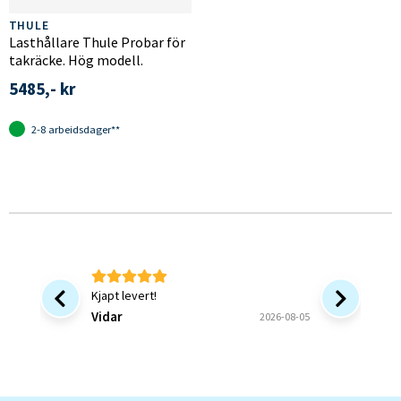
THULE
Lasthållare Thule Probar för
takräcke. Hög modell.
5485,- kr
2-8 arbeidsdager**
Kjapt levert!
Bra at 
forsinke
Vidar
2026-08-05
ønsket v
bekrefte
Bjørn B
og forstå