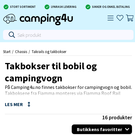
STORT SORTIMENT
LYNRASK LEVERING
SIKKER OG ENKEL BETALING
Start
Chassis
Takrails og takbokser
Takbokser til bobil og
campingvogn
På Camping4u.no finnes takbokser for campingvogn og bobil.
Takboksene fra Fiamma monteres via Fiamma Roof Rail
samt Fiamma Fixing Bar Rail. Vi tilbyr takbokser for bobiler
med et volum på opp til 520 liter!
16
produkter
Butikkens favoritter