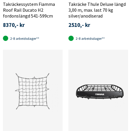
Takräckessystem Fiamma
Takräcke Thule Deluxe längd
Roof Rail Ducato H2
3,00 m, max. last 70 kg
fordonslängd 541-599cm
silver/anodiserad
8370,- kr
2510,- kr
2-8 arbeidsdager**
2-8 arbeidsdager**