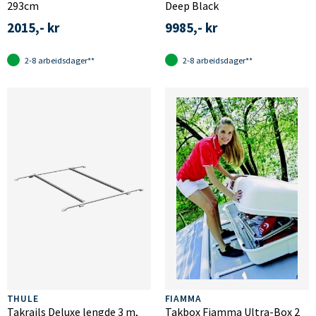
293cm
Deep Black
2015,- kr
9985,- kr
2-8 arbeidsdager**
2-8 arbeidsdager**
THULE
FIAMMA
Takrails Deluxe lengde 3 m,
Takbox Fiamma Ultra-Box 2