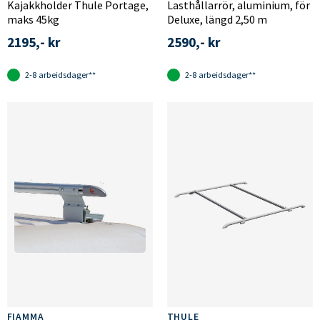
Kajakkholder Thule Portage,
Lasthållarrör, aluminium, för
maks 45kg
Deluxe, längd 2,50 m
2195,- kr
2590,- kr
2-8 arbeidsdager**
2-8 arbeidsdager**
FIAMMA
THULE