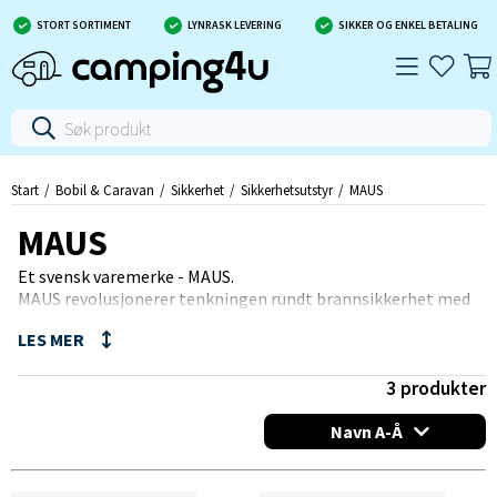
STORT SORTIMENT
LYNRASK LEVERING
SIKKER OG ENKEL BETALING
Start
Bobil & Caravan
Sikkerhet
Sikkerhetsutstyr
MAUS
MAUS
Et svensk varemerke - MAUS.
MAUS revolusjonerer tenkningen rundt brannsikkerhet med
sine unike og brukervennlige brannslokkeprodukter.
Maus-produktene er spesielt utviklet for å være kompakte og
smidige, noe som gjør dem enkle å ha for hånden i kritiske
øyeblikk, enten du er hjemme, i bilen eller på arbeidsplassen.
3
produkter
Maus brannslukningsapparater bruker en patentert
Navn A-Å
teknologi som effektivt kveler brannen uten å etterlate
rester som pulver eller vann, og MAUS skader heller ikke