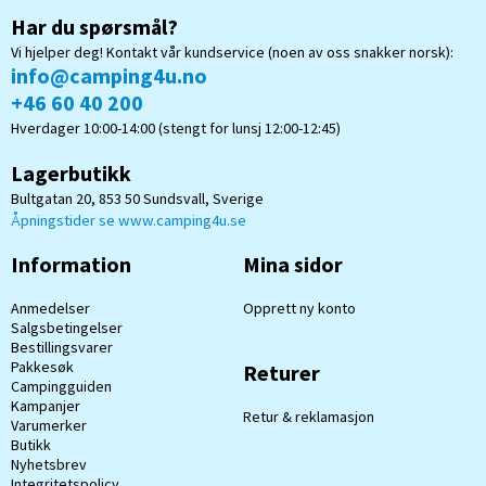
Har du spørsmål?
Vi hjelper deg! Kontakt vår kundservice (noen av oss snakker norsk):
info@camping4u.no
+46 60 40 200
Hverdager 10:00-14:00 (stengt for lunsj 12:00-12:45)
Lagerbutikk
Bultgatan 20, 853 50 Sundsvall, Sverige
Åpningstider se www.camping4u.se
Information
Mina sidor
Anmedelser
Opprett ny konto
Salgsbetingelser
Bestillingsvarer
Pakkesøk
Returer
Campingguiden
Kampanjer
Retur & reklamasjon
Varumerker
Butikk
Nyhetsbrev
Integritetspolicy