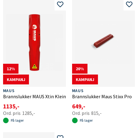
elektronikk, noe som gjør dem ideelle for å håndtere branner
i mindre rom som kjøkken, kontorer, biler og båter.
I tillegg er produktene miljøvennlige og etterlater ingen
skadelige kjemikalier. Beholderen kastes i metallgjenvinning
når den er gammel eller oppbrukt.
Med sin minimalistiske design og kraftige ytelse er Maus
brannslukningsapparater et pålitelig og moderne alternativ
til tradisjonelle brannslukningsapparater, og bidrar til en
tryggere hverdag for brukere over hele verden.
12
20
KAMPANJ
KAMPANJ
MAUS
MAUS
Brannslukker MAUS Xtin Klein
Brannslukker Maus Stixx Pro
1135,-
649,-
1285,-
815,-
På lager
På lager