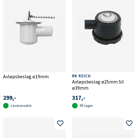
Avløpsbeslag ø19mm
RK REICH
Avløpsbeslag ø25mm Sil
ø39mm
299,-
317,-
Leveransetid
På lager