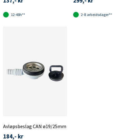
137,- kr
299,- kr
12-48h**
2-8 arbeidsdager**
Avløpsbeslag CAN ø19/25mm
184,- kr