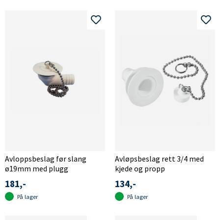
Avloppsbeslag før slang
Avløpsbeslag rett 3/4 med
ø19mm med plugg
kjede og propp
181,-
134,-
På lager
På lager