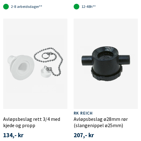
2-8 arbeidsdager**
12-48h**
RK REICH
Avløpsbeslag rett 3/4 med
Avløpsbeslag ø28mm rør
kjede og propp
(slangenippel ø25mm)
134,- kr
207,- kr