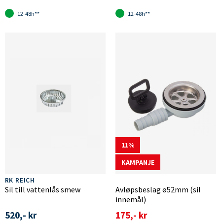
12-48h**
12-48h**
11
KAMPANJE
RK REICH
Sil till vattenlås smew
Avløpsbeslag ø52mm (sil
innemål)
520,- kr
175,- kr