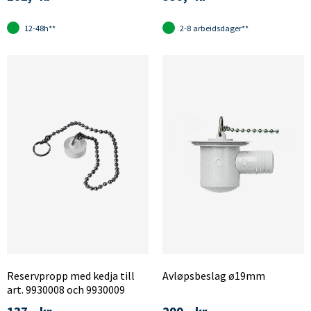
12-48h**
2-8 arbeidsdager**
Reservpropp med kedja till
Avløpsbeslag ø19mm
art. 9930008 och 9930009