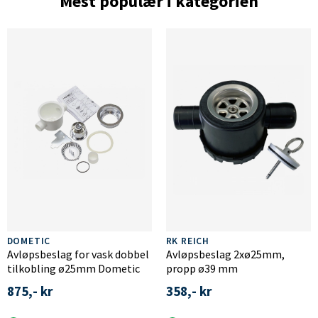
Mest populær i kategorien
DOMETIC
RK REICH
Avløpsbeslag for vask dobbel
Avløpsbeslag 2xø25mm,
tilkobling ø25mm Dometic
propp ø39 mm
875,- kr
358,- kr