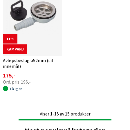
11
KAMPANJ
Avløpsbeslag ø52mm (sil
innemål)
175,-
196,-
Få igjen
Viser
1-15
av
15
produkter