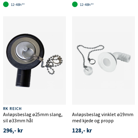
12-48h**
12-48h**
RK REICH
Avløpsbeslag ø25mm slang,
Avløpsbeslag vinklet ø19mm
sil ø33mm hål
med kjede og propp
296,- kr
128,- kr