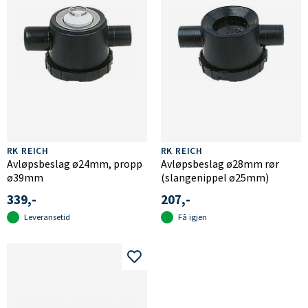
RK REICH
RK REICH
Avløpsbeslag ø24mm, propp
Avløpsbeslag ø28mm rør
ø39mm
(slangenippel ø25mm)
339,-
207,-
Leveransetid
Få igjen