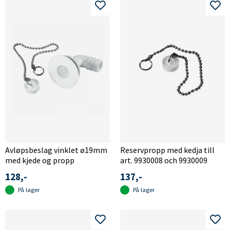
Avløpsbeslag vinklet ø19mm
Reservpropp med kedja till
med kjede og propp
art. 9930008 och 9930009
128,-
137,-
På lager
På lager