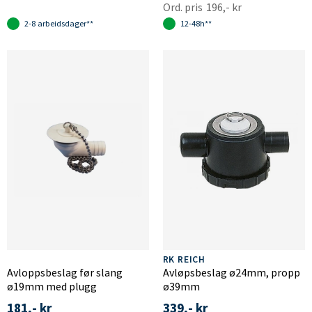
196,- kr
2-8 arbeidsdager**
12-48h**
RK REICH
Avloppsbeslag før slang
Avløpsbeslag ø24mm, propp
ø19mm med plugg
ø39mm
181,- kr
339,- kr