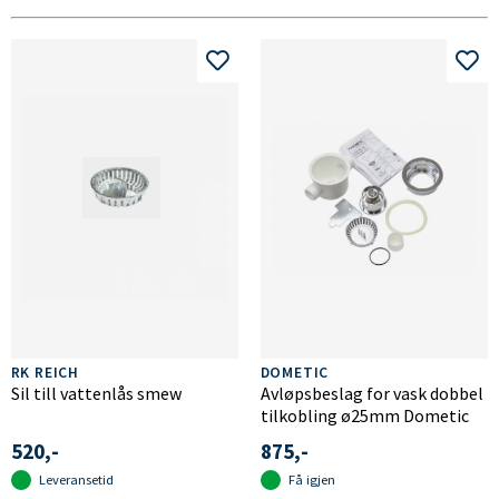
RK REICH
DOMETIC
Sil till vattenlås smew
Avløpsbeslag for vask dobbel
tilkobling ø25mm Dometic
520,-
875,-
Leveransetid
Få igjen