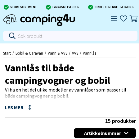
STORT SORTIMENT
LYNRASK LEVERING
SIKKER OG ENKEL BETALING
Start
Bobil & Caravan
Vann & VVS
VVS
Vannlås
Vannlås til både
campingvogner og bobil
Vi ha en hel del ulike modeller av vannlåser som passer til
både campingvogner og bobil.
Har du spørsmål eller lurer på noe rundt vannlåser så nøl ikke
med å kontakte oss på telefon +46(0)60-40200 eller på mail
info@camping4u.se
15
produkter
Artikkelnummer