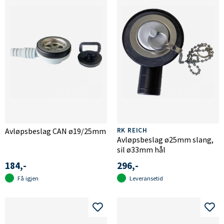
Avløpsbeslag CAN ø19/25mm
RK REICH
Avløpsbeslag ø25mm slang,
sil ø33mm hål
184,-
296,-
Få igjen
Leveransetid