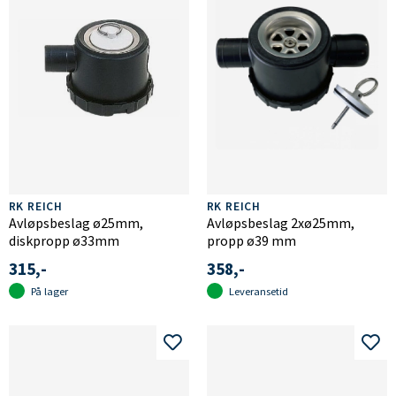
RK REICH
RK REICH
Avløpsbeslag ø25mm,
Avløpsbeslag 2xø25mm,
diskpropp ø33mm
propp ø39 mm
315,-
358,-
På lager
Leveransetid