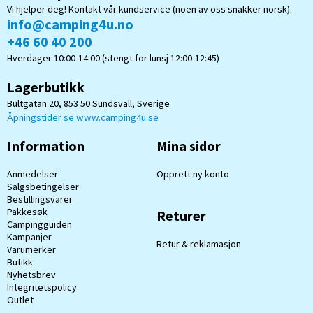
Vi hjelper deg! Kontakt vår kundservice (noen av oss snakker norsk):
info@camping4u.no
+46 60 40 200
Hverdager 10:00-14:00 (stengt for lunsj 12:00-12:45)
Lagerbutikk
Bultgatan 20, 853 50 Sundsvall, Sverige
Åpningstider se www.camping4u.se
Information
Mina sidor
Anmedelser
Opprett ny konto
Salgsbetingelser
Bestillingsvarer
Pakkesøk
Returer
Campingguiden
Kampanjer
Retur & reklamasjon
Varumerker
Butikk
Nyhetsbrev
Integritetspolicy
Outlet