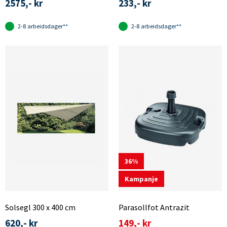
2575,- kr
233,- kr
2-8 arbeidsdager**
2-8 arbeidsdager**
36
Kampanje
Solsegl 300 x 400 cm
Parasollfot Antrazit
620,- kr
149,- kr