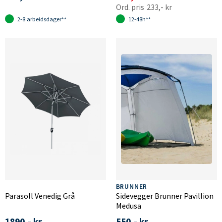
233,- kr
2-8 arbeidsdager**
12-48h**
BRUNNER
Parasoll Venedig Grå
Sidevegger Brunner Pavillion
Medusa
1890,- kr
550,- kr