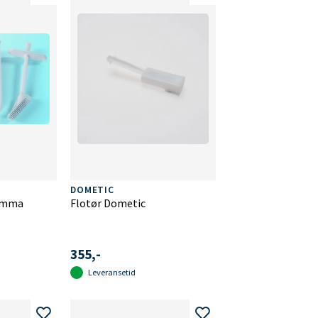
DOMETIC
iamma
Flotør Dometic
355,-
Leveransetid