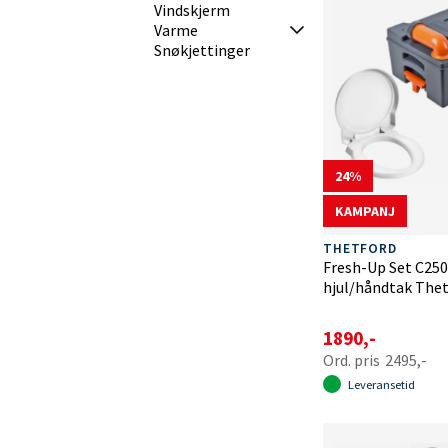
Vindskjerm
Varme
Snøkjettinger
24
KAMPANJ
THETFORD
Fresh-Up Set C25
hjul/håndtak The
1890,-
2495,-
Leveransetid