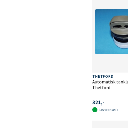
THETFORD
Automatisk tanklu
Thetford
321,-
Leveransetid