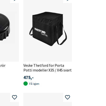
srör
Veske Thetford for Porta
Potti modeller X35 / X45 svart
475,-
Få igjen