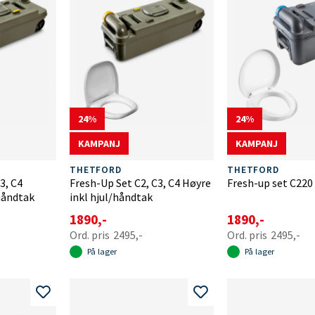
24
24
KAMPANJ
KAMPANJ
THETFORD
THETFORD
3, C4
Fresh-Up Set C2, C3, C4 Høyre
Fresh-up set C220
/håndtak
inkl hjul/håndtak
1890,-
1890,-
2495,-
2495,-
På lager
På lager