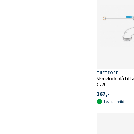
THETFORD
Skruvlock blå till
C220
167,-
Leveransetid