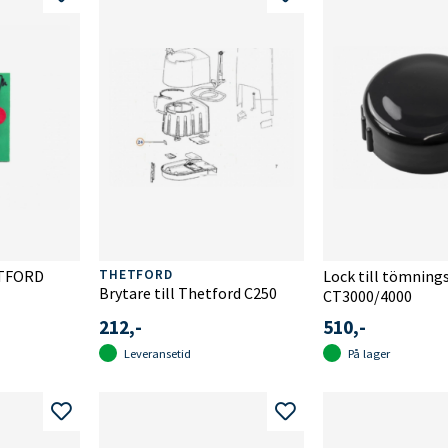
TFORD
THETFORD
Lock till tömning
Brytare till Thetford C250
CT3000/4000
212,-
510,-
Leveransetid
På lager