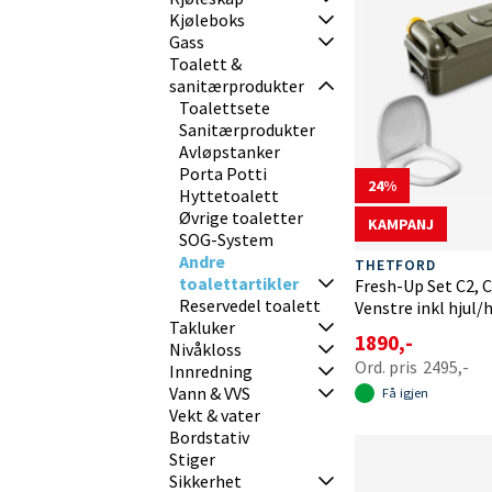
Kjøleboks
Gass
Toalett &
sanitærprodukter
Toalettsete
Sanitærprodukter
Avløpstanker
Porta Potti
24
Hyttetoalett
Øvrige toaletter
KAMPANJ
SOG-System
Andre
THETFORD
toalettartikler
Fresh-Up Set C2, C
Reservedel toalett
Venstre inkl hjul
Takluker
1890,-
Nivåkloss
2495,-
Innredning
Vann & VVS
Få igjen
Vekt & vater
Bordstativ
Stiger
Sikkerhet