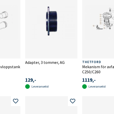
Adapter, 3 tommer, AG
THETFORD
 avloppstank
Mekanism för avfa
C250/C260
129,-
1119,-
Leveransetid
Leveransetid