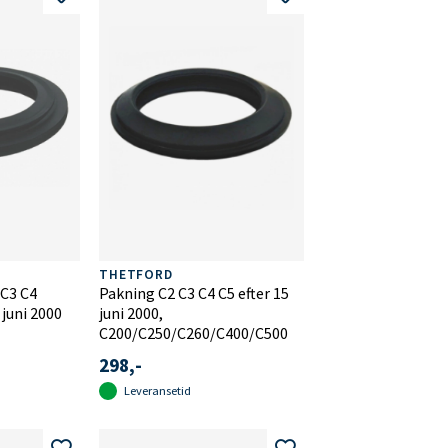
THETFORD
 C3 C4
Pakning C2 C3 C4 C5 efter 15
 juni 2000
juni 2000,
C200/C250/C260/C400/C500
298,-
Leveransetid