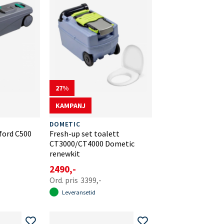
27
KAMPANJ
DOMETIC
ford C500
Fresh-up set toalett
CT3000/CT4000 Dometic
renewkit
2490,-
3399,-
Leveransetid