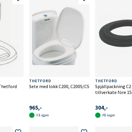
THETFORD
THETFORD
Thetford
Sete med lokk C200, C200S/CS
Spjällpackning C2
tillverkate före 15
965,-
304,-
Få igjen
På lager