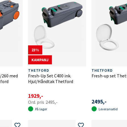
23
KAMPANJ
THETFORD
THETFORD
0/260 med
Fresh-Up Set C400 ink.
Fresh-up set Thet
tford
Hjul/Håndtak Thetford
1929,-
2495,-
2495,-
På lager
Leveransetid