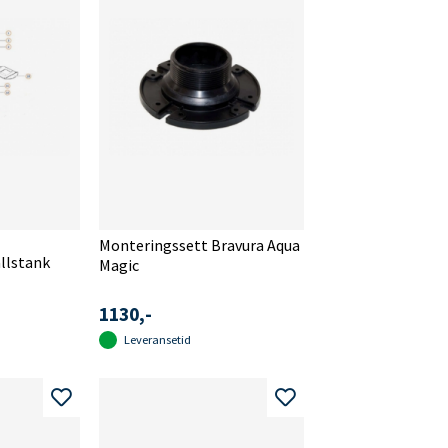
Monteringssett Bravura Aqua
llstank
Magic
1130,-
Leveransetid