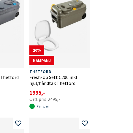
20
KAMPANJ
THETFORD
 Thetford
Fresh-Up Sett C200 inkl
hjul/håndtak Thetford
1995,-
2495,-
Få igjen