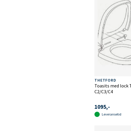
THETFORD
Toasits med lock 
C2/C3/C4
1095,-
Leveransetid