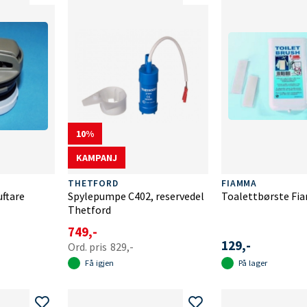
10
KAMPANJ
THETFORD
FIAMMA
ftare
Spylepumpe C402, reservedel
Toalettbørste F
Thetford
749,-
129,-
829,-
Få igjen
På lager