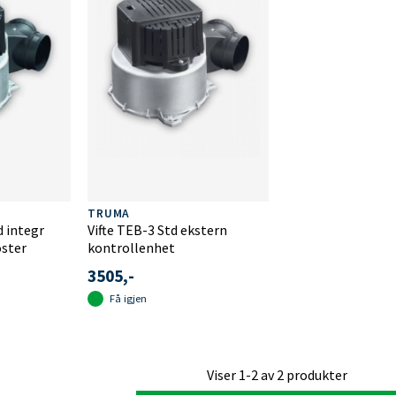
TRUMA
d integr
Vifte TEB-3 Std ekstern
oster
kontrollenhet
3505,-
Få igjen
Viser
1-2
av
2
produkter