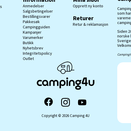
Anmedelser
Opprett ny konto
ss
Camping
Salgsbetingelser
som har
Bestillingsvarer
Returer
varemerk
Pakkesøk
camping
Retur & reklamasjon
Campingguiden
Siden 20
Kampanjer
norske 
Varumerker
Sverige
Butikk
Velkomm
Nyhetsbrev
Integritetspolicy
Campingti
Outlet
Copyright © 2026 Camping 4U