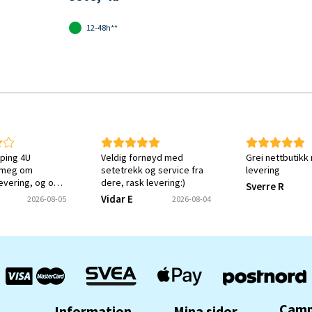
12-48h**
ping 4U
Veldig fornøyd med
Grei nettbutikk
 meg om
setetrekk og service fra
levering
levering, og om
dere, rask levering:)
Sverre R
tt ønsket varen.
Vidar E
2026-08-05
2026-08-04
ket meg en
e på at svaret
ottatt og
Camp
Information
Mina sidor