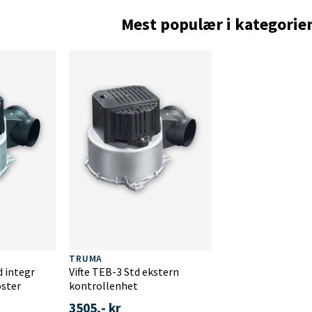
Mest populær i kategorie
TRUMA
d integr
Vifte TEB-3 Std ekstern
oster
kontrollenhet
3505,- kr