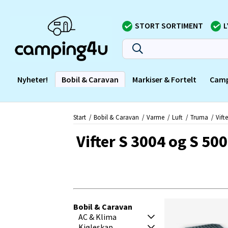
STORT SORTIMENT
L
Nyheter!
Bobil & Caravan
Markiser & Fortelt
Camp
Start
Bobil & Caravan
Varme
Luft
Truma
Vift
Vifter S 3004 og S 50
Bobil & Caravan
AC & Klima
Kjøleskap