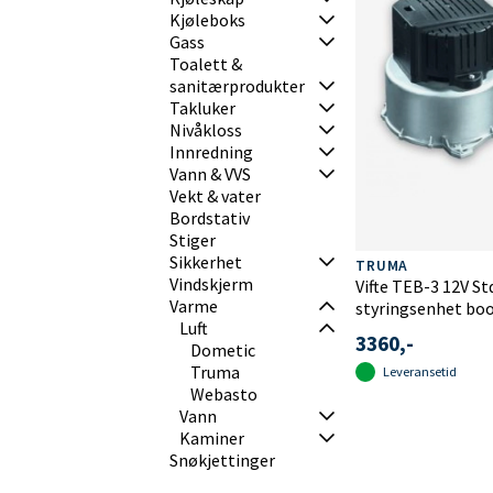
Kjøleboks
Gass
Toalett &
sanitærprodukter
Takluker
Nivåkloss
Innredning
Vann & VVS
Vekt & vater
Bordstativ
Stiger
Sikkerhet
TRUMA
Vindskjerm
Vifte TEB-3 12V St
Varme
styringsenhet bo
Luft
3360,-
Dometic
Truma
Leveransetid
Webasto
Vann
Kaminer
Snøkjettinger