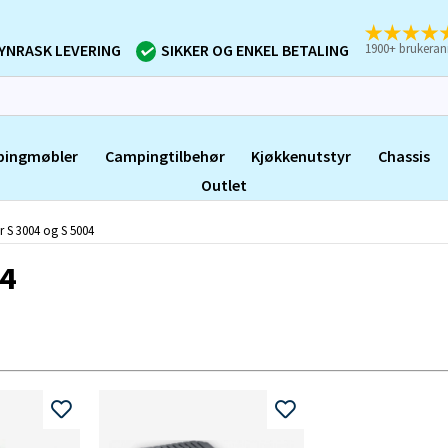
1900+ brukeran
YNRASK LEVERING
SIKKER OG ENKEL BETALING
ingmøbler
Campingtilbehør
Kjøkkenutstyr
Chassis
Outlet
er S 3004 og S 5004
04