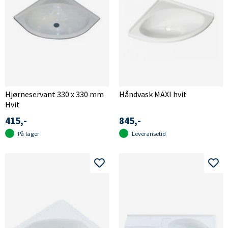
Hjørneservant 330 x 330 mm
Håndvask MAXI hvit
Hvit
415,-
845,-
På lager
Leveransetid