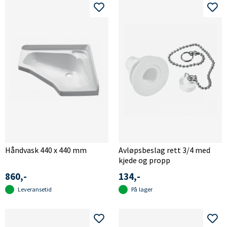
Det finnes servanter til campingvogn som man kan montere
på en rett vegg og det finnes servanter som kan monteres i
hjørnet på badet for å ta mindre plass.
Har du spørsmål eller lurer på noe angående servanter?
Kontakt oss gjerne på telefon +46(0)60-40200 eller via epost
info@camping4u.se
Håndvask 440 x 440 mm
Avløpsbeslag rett 3/4 med
kjede og propp
860,-
134,-
Leveransetid
På lager