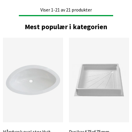
Viser
1-21
av
21
produkter
Mest populær i kategorien
Håndvask oval stor Hvit
Dusjkar 675x675mm