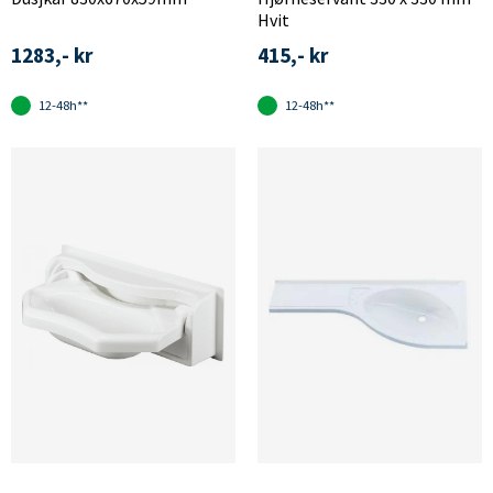
Hvit
1283,- kr
415,- kr
12-48h**
12-48h**