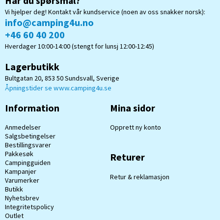
Har du spørsmål?
Vi hjelper deg! Kontakt vår kundservice (noen av oss snakker norsk):
info@camping4u.no
+46 60 40 200
Hverdager 10:00-14:00 (stengt for lunsj 12:00-12:45)
Lagerbutikk
Bultgatan 20, 853 50 Sundsvall, Sverige
Åpningstider se www.camping4u.se
Information
Mina sidor
Anmedelser
Opprett ny konto
Salgsbetingelser
Bestillingsvarer
Pakkesøk
Returer
Campingguiden
Kampanjer
Retur & reklamasjon
Varumerker
Butikk
Nyhetsbrev
Integritetspolicy
Outlet