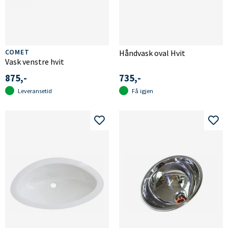
COMET
Håndvask oval Hvit
Vask venstre hvit
875,-
735,-
Leveransetid
Få igjen