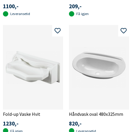
1100,-
209,-
Leveransetid
Få igjen
Fold-up Vaske Hvit
Håndvask oval 480x325mm
1230,-
820,-
Få igjen
Leveransetid