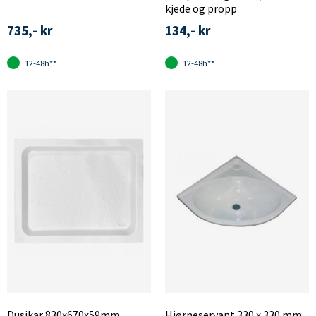
kjede og propp
735,- kr
134,- kr
12-48h**
12-48h**
Dusjkar 830x670x59mm
Hjørneservant 330 x 330 mm