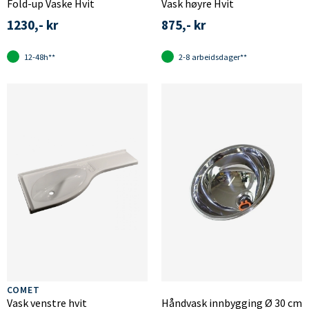
Fold-up Vaske Hvit
Vask høyre Hvit
1230,- kr
875,- kr
12-48h**
2-8 arbeidsdager**
COMET
Vask venstre hvit
Håndvask innbygging Ø 30 cm