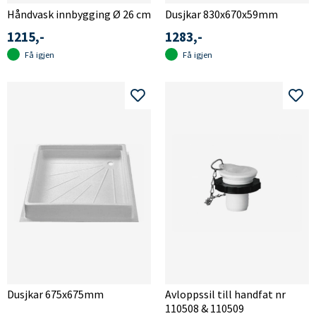
Håndvask innbygging Ø 26 cm
Dusjkar 830x670x59mm
1215,-
1283,-
Få igjen
Få igjen
Dusjkar 675x675mm
Avloppssil till handfat nr
110508 & 110509