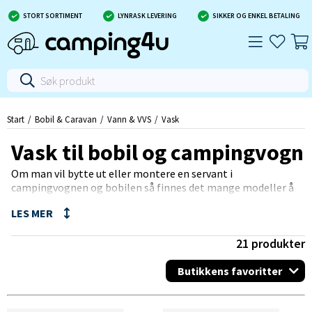
STORT SORTIMENT
LYNRASK LEVERING
SIKKER OG ENKEL BETALING
Start
Bobil & Caravan
Vann & VVS
Vask
Vask til bobil og campingvogn
Om man vil bytte ut eller montere en servant i
campingvognen og bobilen så finnes det mange modeller å
velge blant.
Det finnes de som er for å bygge inn, det vil si at man sager ut
i benkeplaten og monterer inn servanten der.
21
produkter
Så finnes det også servanter som er leddet slik at det går å
felle opp om det er trang plass i campingvognen.
Butikkens favoritter
Visse servanter er tilverket i rustfritt stål og visse er tilverket
i plast for å bli litt lettere.