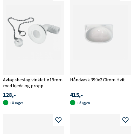
Avløpsbeslag vinklet ø19mm
Håndvask 390x270mm Hvit
med kjede og propp
128,-
415,-
På lager
Få igjen