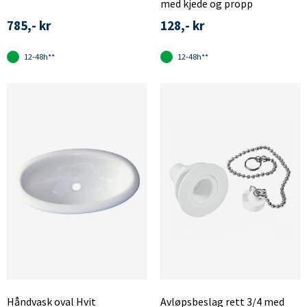
med kjede og propp
785,- kr
128,- kr
12-48h**
12-48h**
Håndvask oval Hvit
Avløpsbeslag rett 3/4 med