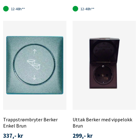
12-48h**
12-48h**
Trappstrømbryter Berker
Uttak Berker med vippelokk
Enkel Brun
Brun
337,- kr
299,- kr