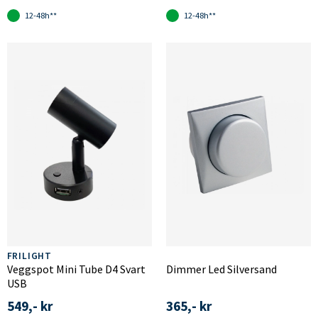
12-48h**
12-48h**
FRILIGHT
Veggspot Mini Tube D4 Svart
Dimmer Led Silversand
USB
549,- kr
365,- kr