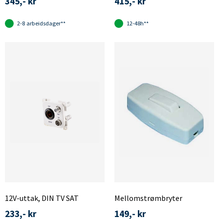
345,- kr
415,- kr
2-8 arbeidsdager**
12-48h**
12V-uttak, DIN TV SAT
Mellomstrømbryter
233,- kr
149,- kr