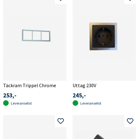
Täckram Trippel Chrome
Uttag 230V
253,-
245,-
Leveransetid
Leveransetid