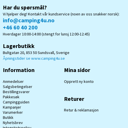
Har du spørsmål?
Vi hjelper deg! Kontakt vår kundservice (noen av oss snakker norsk):
info@camping4u.no
+46 60 40 200
Hverdager 10:00-14:00 (stengt for lunsj 12:00-12:45)
Lagerbutikk
Bultgatan 20, 853 50 Sundsvall, Sverige
Åpningstider se www.camping4u.se
Information
Mina sidor
Anmedelser
Opprett ny konto
Salgsbetingelser
Bestillingsvarer
Pakkesøk
Returer
Campingguiden
Kampanjer
Retur & reklamasjon
Varumerker
Butikk
Nyhetsbrev
Integritetspolicy