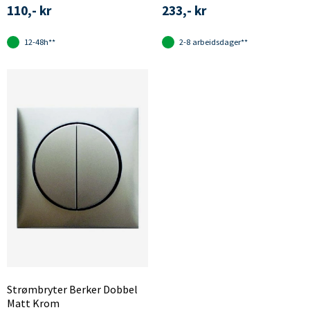
110,- kr
233,- kr
12-48h**
2-8 arbeidsdager**
Strømbryter Berker Dobbel
Matt Krom