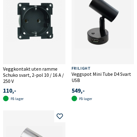
Veggkontakt uten ramme
FRILIGHT
Veggspot Mini Tube D4 Svart
Schuko svart, 2-pol 10 / 16 A /
USB
250 V
110,-
549,-
På lager
På lager