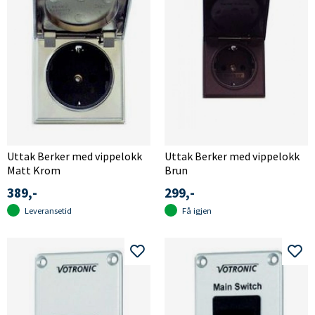
Uttak Berker med vippelokk
Uttak Berker med vippelokk
Matt Krom
Brun
389,-
299,-
Leveransetid
Få igjen