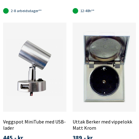
2-8 arbeidsdager**
12-48h**
Veggspot MiniTube med USB-
Uttak Berker med vippelokk
lader
Matt Krom
445,- kr
389,- kr