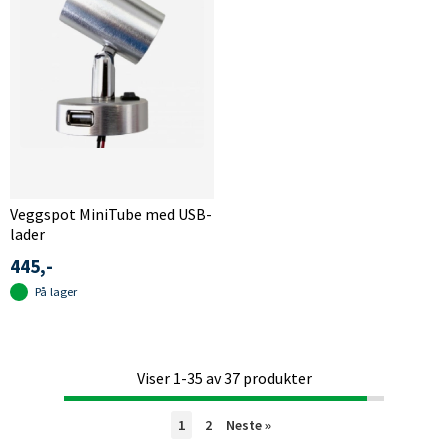
Veggspot MiniTube med USB-
lader
445,-
På lager
Viser
1-35
av
37
produkter
1
2
Neste
»