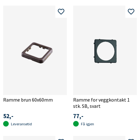
Ramme brun 60x60mm
Ramme for veggkontakt 1
stk. SB, svart
52,-
77,-
Leveransetid
Få igjen