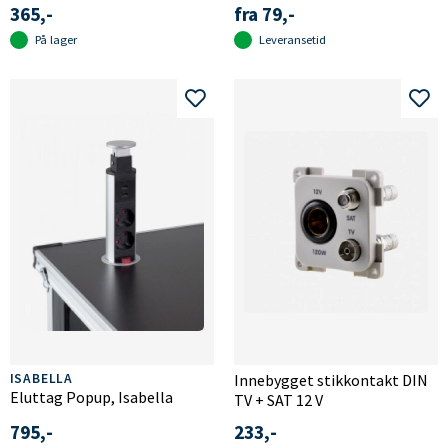
365,-
fra 79,-
På lager
Leveransetid
ISABELLA
Innebygget stikkontakt DIN
Eluttag Popup, Isabella
TV + SAT 12 V
795,-
233,-