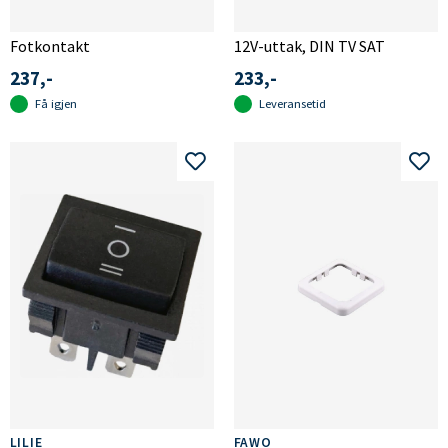
Fotkontakt
12V-uttak, DIN TV SAT
237,-
233,-
Få igjen
Leveransetid
LILIE
FAWO