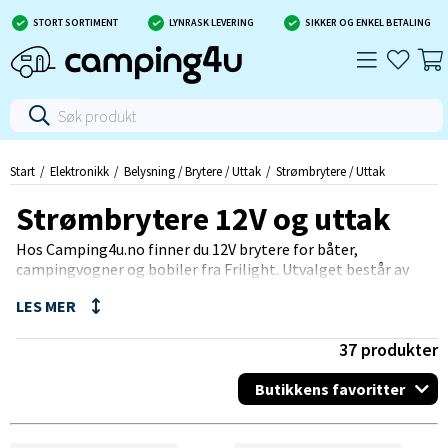
STORT SORTIMENT
LYNRASK LEVERING
SIKKER OG ENKEL BETALING
Start
Elektronikk
Belysning / Brytere / Uttak
Strømbrytere / Uttak
Strømbrytere 12V og uttak
Hos Camping4u.no finner du 12V brytere for båter,
campingvogner og bobiler fra Frilight. Utvalget består av
12V-brytere, 230V-uttak, 12V-uttak, vippebrytere og 12V-
dimmere. Bryterne er tilgjengelige i fargene matt krom,
brun, gull eller sølv for å matche interiøret i din
campingvogn, båt eller bobil.
37
produkter
Butikkens favoritter