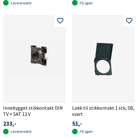
Leveransetid
Få igjen
Innebygget stikkontakt DIN
Lokk til stikkontakt 1 stk, SB,
TV + SAT 12 V
svart
233,-
51,-
Leveransetid
Få igjen