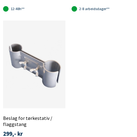
12-48h**
2-8 arbeidsdager**
Beslag for tørkestativ /
flaggstang
299,- kr