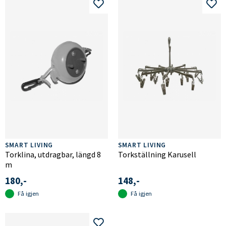
SMART LIVING
SMART LIVING
Torklina, utdragbar, längd 8
Torkställning Karusell
m
180,-
148,-
Få igjen
Få igjen