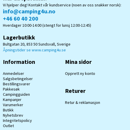
Vi hjelper deg! Kontakt vår kundservice (noen av oss snakker norsk):
info@camping4u.no
+46 60 40 200
Hverdager 10:00-14:00 (stengt for lunsj 12:00-12:45)
Lagerbutikk
Bultgatan 20, 853 50 Sundsvall, Sverige
Åpningstider se www.camping4u.se
Information
Mina sidor
Anmedelser
Opprett ny konto
Salgsbetingelser
Bestillingsvarer
Pakkesøk
Returer
Campingguiden
Kampanjer
Retur & reklamasjon
Varumerker
Butikk
Nyhetsbrev
Integritetspolicy
Outlet