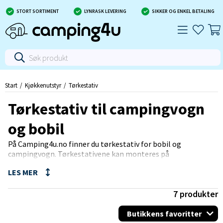
STORT SORTIMENT
LYNRASK LEVERING
SIKKER OG ENKEL BETALING
Start
Kjøkkenutstyr
Tørkestativ
Tørkestativ til campingvogn
og bobil
På Camping4u.no finner du tørkestativ for bobil og
campingvogn. Tørkestativene kan monteres på
sykkelstativet på din bobil/campingvogn og felles inn når de
ikke er i bruk. Du finner også fristående tørkestativ.
7
produkter
Butikkens favoritter