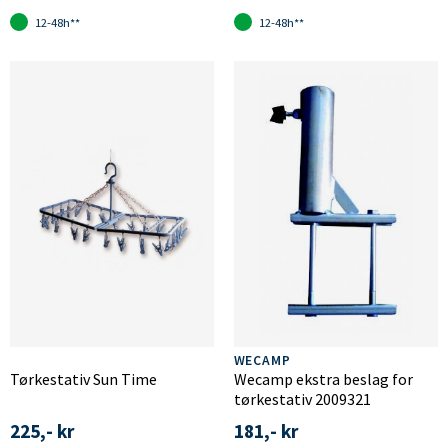
12-48h**
12-48h**
WECAMP
Tørkestativ Sun Time
Wecamp ekstra beslag for
tørkestativ 2009321
225,- kr
181,- kr