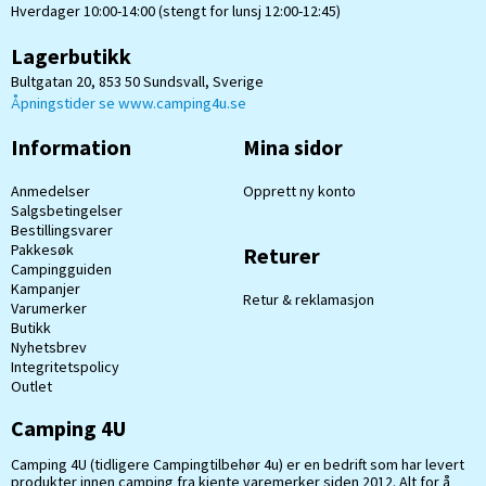
Hverdager 10:00-14:00 (stengt for lunsj 12:00-12:45)
Lagerbutikk
Bultgatan 20, 853 50 Sundsvall, Sverige
Åpningstider se www.camping4u.se
Information
Mina sidor
Anmedelser
Opprett ny konto
Salgsbetingelser
Bestillingsvarer
Pakkesøk
Returer
Campingguiden
Kampanjer
Retur & reklamasjon
Varumerker
Butikk
Nyhetsbrev
Integritetspolicy
Outlet
Camping 4U
Camping 4U (tidligere Campingtilbehør 4u) er en bedrift som har levert
produkter innen camping fra kjente varemerker siden 2012. Alt for å