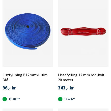
Listfyllning B12mmxL10m
Listefylling 12 mm rød-hvit,
Blå
20 meter
96,- kr
343,- kr
12-48h**
12-48h**