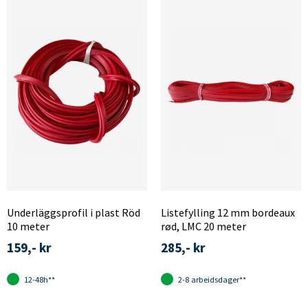
Underläggsprofil i plast Röd
Listefylling 12 mm bordeaux
10 meter
rød, LMC 20 meter
159,- kr
285,- kr
12-48h**
2-8 arbeidsdager**