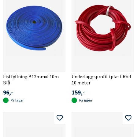
Listfyllning B12mmxL10m
Underläggsprofil i plast Röd
Blå
10 meter
96,-
159,-
På lager
Få igjen