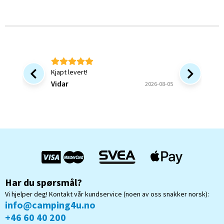
Kjapt levert!
Bra at 
forsinke
Vidar
2026-08-05
ønsket v
bekrefte
Bjørn B
og forstå
Har du spørsmål?
Vi hjelper deg! Kontakt vår kundservice (noen av oss snakker norsk):
info@camping4u.no
+46 60 40 200