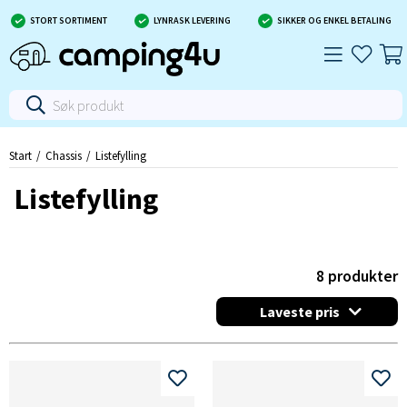
STORT SORTIMENT
LYNRASK LEVERING
SIKKER OG ENKEL BETALING
Start
Chassis
Listefylling
Listefylling
8
produkter
Laveste pris