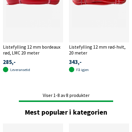
Listefylling 12 mm bordeaux
Listefylling 12 mm rød-hvit,
rød, LMC 20 meter
20 meter
285,-
343,-
Leveransetid
Få igjen
Viser
1-8
av
8
produkter
Mest populær i kategorien