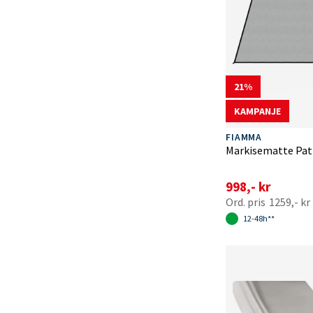
21
KAMPANJE
FIAMMA
Markisematte Pat
998,- kr
1259,- kr
12-48h**