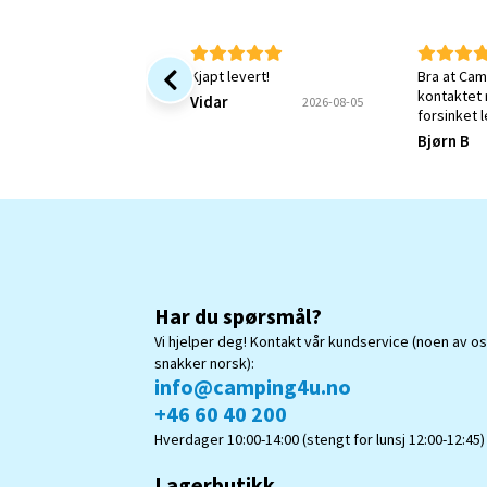
Kjapt levert!
Bra at Cam
kontaktet
Vidar
2026-08-05
forsinket 
jeg fortsa
Bjørn B
Kunne øns
bekreftels
mitt var m
forstått.
Har du spørsmål?
Vi hjelper deg! Kontakt vår kundservice (noen av o
snakker norsk):
info@camping4u.no
+46 60 40 200
Hverdager 10:00-14:00 (stengt for lunsj 12:00-12:45)
Lagerbutikk