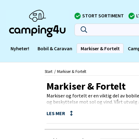
STORT SORTIMENT
L
Nyheter!
Bobil & Caravan
Markiser & Fortelt
Camp
Start
Markiser & Fortelt
Markiser & Fortelt
Markiser og fortelt er en viktig del av bobi
og beskyttelse mot sol og vind. Vårt utvalg 
høykvalitetsprodukter av ulike størrelser og
Våre markiser og fortelt er enkle å monter
uteplass hvor du kan nyte været uten å bekym
tilfeller vinterværet).
Vi hjelper deg gjerne med å finne det perfek