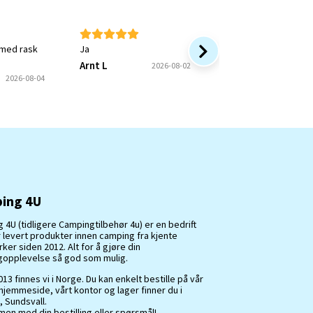
 med rask
Ja
Rask service og bra 
Arnt L
Onkel P
2026-08-02
2026
2026-08-04
ing 4U
 4U (tidligere Campingtilbehør 4u) er en bedrift
 levert produkter innen camping fra kjente
er siden 2012. Alt for å gjøre din
opplevelse så god som mulig.
13 finnes vi i Norge. Du kan enkelt bestille på vår
hjemmeside, vårt kontor og lager finner du i
, Sundsvall.
en med din bestilling eller spørsmål!