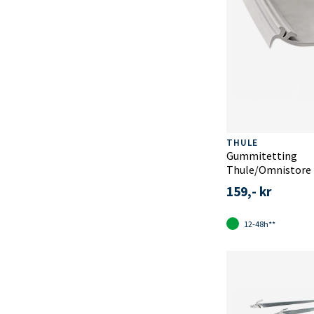
THULE
Gummitetting
Thule/Omnistore
159,- kr
12-48h**