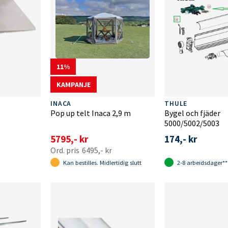
11
KAMPANJE
INACA
THULE
Pop up telt Inaca 2,9 m
Bygel och fjäder
5000/5002/5003
5795,- kr
174,- kr
6495,- kr
Kan bestilles. Midlertidig slutt
2-8 arbeidsdager**