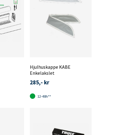
Hjulhuskappe KABE
Enkelakslet
285,- kr
12-48h**