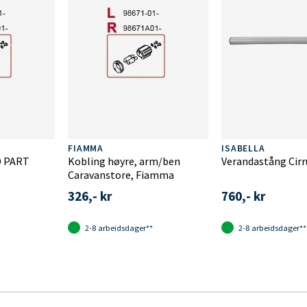
FIAMMA
ISABELLA
D PART
Kobling høyre, arm/ben
Verandastång Cirr
Caravanstore, Fiamma
326,- kr
760,- kr
2-8 arbeidsdager**
2-8 arbeidsdager**