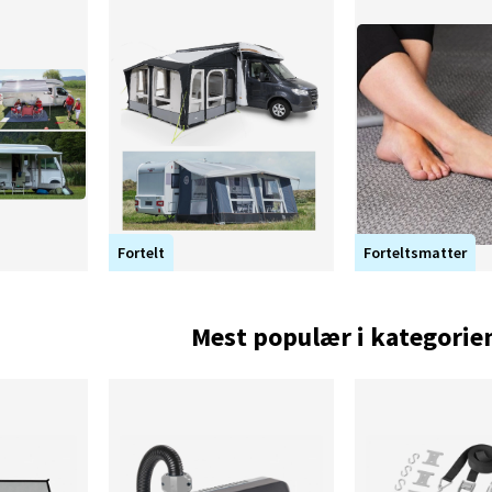
ed å finne riktig markise eller
Fortelt
Forteltsmatter
Mest populær i kategorie