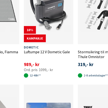
10
KAMPANJE
DOMETIC
io, Fiamma
Luftumpe 12 V Dometic Gale
Stormsikring til 
Thule Omnistor
989,- kr
319,- kr
1099,- kr
12-48h**
2-8 arbeidsdager**