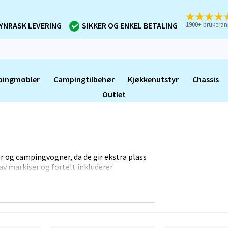
1900+ brukeran
YNRASK LEVERING
SIKKER OG ENKEL BETALING
ingmøbler
Campingtilbehør
Kjøkkenutstyr
Chassis
Outlet
ler og campingvogner, da de gir ekstra plass
av markiser og fortelt inkluderer
 design som passer til ulike typer kjøretøy.
e og demontere og gir en komfortabel og lun
re deg for sol, regn eller vind (og i noen
te forteltet eller markisen til akkurat ditt