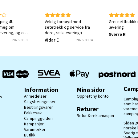
ping 4U
Veldig fornøyd med
Grei nettbutikk
 meg om
setetrekk og service fra
levering
levering, og om
dere, rask levering:)
Sverre R
tt ønsket varen.
Vidar E
2026-08-05
2026-08-04
ket meg en
e på at svaret
ottatt og
Camp
Information
Mina sidor
Anmedelser
Opprett ny konto
ss
Camping
Salgsbetingelser
som har
Bestillingsvarer
Returer
varemerk
Pakkesøk
camping
Retur & reklamasjon
Campingguiden
Siden 20
Kampanjer
norske 
Varumerker
Sverige
Butikk
Velkomm