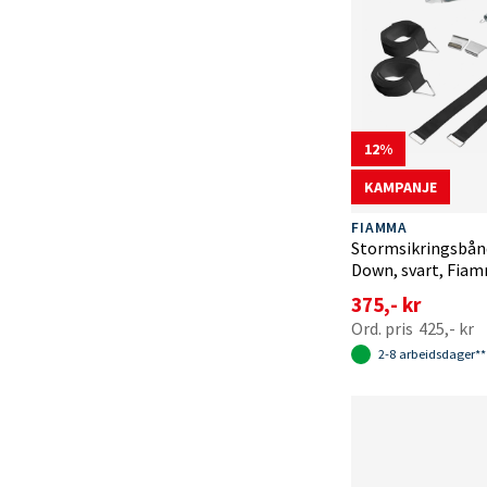
12
KAMPANJE
FIAMMA
Stormsikringsbån
Down, svart, Fia
375,- kr
425,- kr
2-8 arbeidsdager**