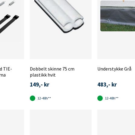
d TIE-
Dobbelt skinne 75 cm
Understykke Grå
mma
plastikk hvit
149,- kr
483,- kr
12-48h**
12-48h**