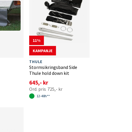
11
KAMPANJE
THULE
Stormsikringsband Side
Thule hold down kit
645,- kr
725,- kr
12-48h**