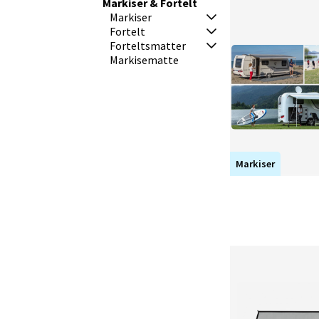
kjøretøy. Kontakt oss om du trenger hjelp m
Markiser & Fortelt
fortelt:info@camping4u.no
Markiser
Fortelt
Forteltsmatter
Markisematte
Markiser