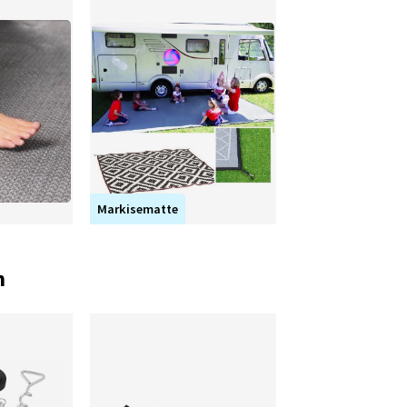
Markisematte
n