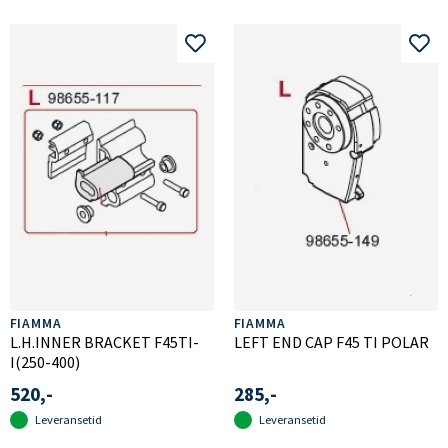
FIAMMA
FIAMMA
L.H.INNER BRACKET F45TI-
LEFT END CAP F45 TI POLAR
I(250-400)
520,-
285,-
Leveransetid
Leveransetid