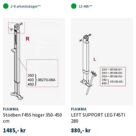
2-8 arbeidsdager**
12-48h**
FIAMMA
FIAMMA
Stödben F45S höger 350-450
LEFT SUPPORT LEG F45TI
cm
280
1485,- kr
880,- kr