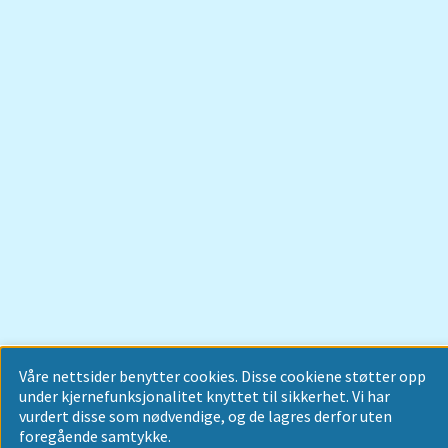
Våre nettsider benytter cookies. Disse cookiene støtter opp
under kjernefunksjonalitet knyttet til sikkerhet. Vi har
vurdert disse som nødvendige, og de lagres derfor uten
foregående samtykke.