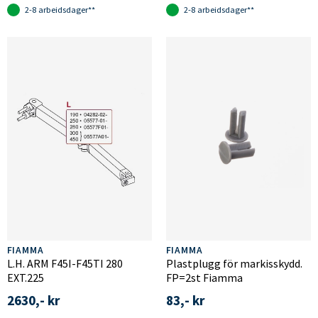
2-8 arbeidsdager**
2-8 arbeidsdager**
FIAMMA
FIAMMA
L.H. ARM F45I-F45TI 280
Plastplugg för markisskydd.
EXT.225
FP=2st Fiamma
2630,- kr
83,- kr