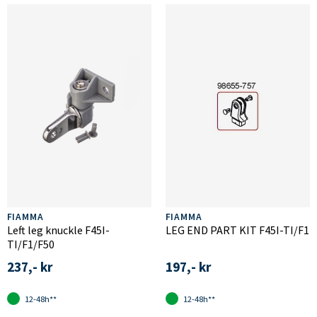
FIAMMA
FIAMMA
Left leg knuckle F45I-
LEG END PART KIT F45I-TI/F1
TI/F1/F50
237,- kr
197,- kr
12-48h**
12-48h**