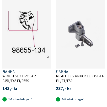
FIAMMA
FIAMMA
WINCH SLOT POLAR
RIGHT LEG KNUCKLE F45I-TI-
F45I/F45TI/F65S
PL/F1/F50
143,- kr
237,- kr
2-8 arbeidsdager**
2-8 arbeidsdager**