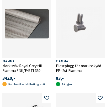
FIAMMA
FIAMMA
Markisväv Royal Grey till
Plastplugg för markisskydd.
Fiamma F45I/F45TI 350
FP=2st Fiamma
3420,-
83,-
Kan bestilles. Midlertidig slutt
Få igjen