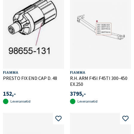
FIAMMA
FIAMMA
PRESTO FIX END CAP D. 48
R.H. ARM F45I F45TI 300-450
EX.250
152,-
3795,-
Leveransetid
Leveransetid