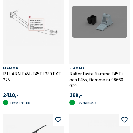
FIAMMA
FIAMMA
R.H. ARM F45I-F45TI 280 EXT.
Rafter fäste fiamma F45Ti
225
och F45s, fiamma nr 98660-
070
2410,-
199,-
Leveransetid
Leveransetid