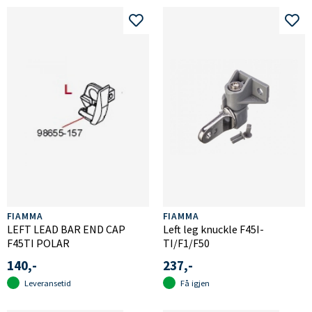
FIAMMA
FIAMMA
LEFT LEAD BAR END CAP
Left leg knuckle F45I-
F45TI POLAR
TI/F1/F50
140,-
237,-
Leveransetid
Få igjen