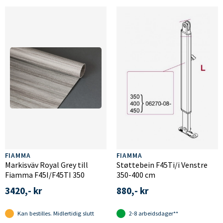
FIAMMA
FIAMMA
Markisväv Royal Grey till
Støttebein F45Ti/i Venstre
Fiamma F45I/F45TI 350
350-400 cm
3420,- kr
880,- kr
Kan bestilles. Midlertidig slutt
2-8 arbeidsdager**