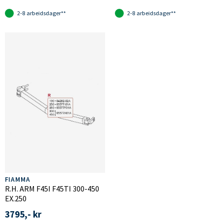
2-8 arbeidsdager**
2-8 arbeidsdager**
FIAMMA
R.H. ARM F45I F45TI 300-450
EX.250
3795,- kr