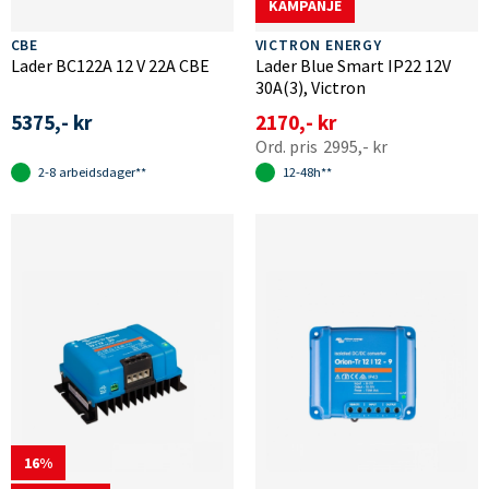
KAMPANJE
CBE
VICTRON ENERGY
Lader BC122A 12 V 22A CBE
Lader Blue Smart IP22 12V
30A(3), Victron
5375,- kr
2170,- kr
2995,- kr
2-8 arbeidsdager**
12-48h**
16