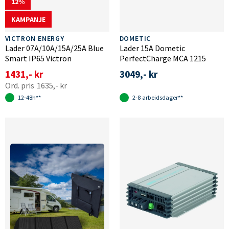
12
KAMPANJE
VICTRON ENERGY
DOMETIC
Lader 07A/10A/15A/25A Blue
Lader 15A Dometic
Smart IP65 Victron
PerfectCharge MCA 1215
1431,- kr
3049,- kr
1635,- kr
12-48h**
2-8 arbeidsdager**