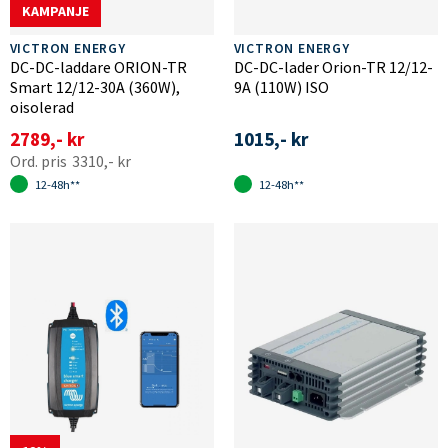
KAMPANJE
VICTRON ENERGY
VICTRON ENERGY
DC-DC-laddare ORION-TR
DC-DC-lader Orion-TR 12/12-
Smart 12/12-30A (360W),
9A (110W) ISO
oisolerad
2789,- kr
1015,- kr
3310,- kr
12-48h**
12-48h**