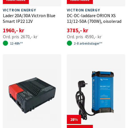
VICTRON ENERGY
VICTRON ENERGY
Lader 20A/30A Victron Blue
DC-DC-laddare ORION XS
Smart IP22 12V
12/12-50A (700W), oisolerad
1960,- kr
3785,- kr
2670,- kr
4590,- kr
12-48h**
2-8 arbeidsdager**
28