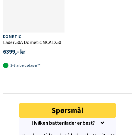
DOMETIC
Lader 50A Dometic MCA1250
6399,- kr
2-8 arbeidsdager**
Spørsmål
Hvilken batterilader er best?