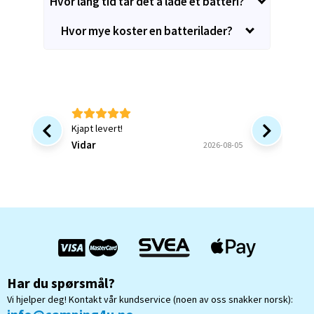
Hvor lang tid tar det å lade et batteri?
Hvor mye koster en batterilader?
Kjapt levert!
Bra at 
forsinke
Vidar
2026-08-05
ønsket v
bekrefte
Bjørn B
og forstå
Har du spørsmål?
Vi hjelper deg! Kontakt vår kundservice (noen av oss snakker norsk):