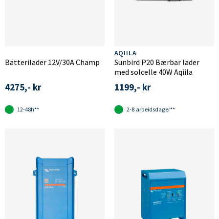
AQIILA
Batterilader 12V/30A Champ
Sunbird P20 Bærbar lader
med solcelle 40W Aqiila
4275,- kr
1199,- kr
12-48h**
2-8 arbeidsdager**