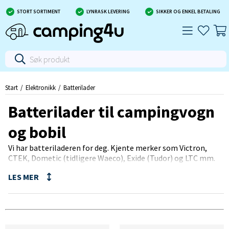
STORT SORTIMENT
LYNRASK LEVERING
SIKKER OG ENKEL BETALING
Start
Elektronikk
Batterilader
Batterilader til campingvogn
og bobil
Vi har batteriladeren for deg. Kjente merker som Victron,
CTEK, Dometic (tidligere Waeco), Exide (Tudor) og LTC mm.
Hvilken lader du skal velge avhenger av hvor stor
batteripakken din (eller batteriet) er og hvor raskt du vil at
den skal lades.
Et regneeksempel (ikke 100 % sant da det er faktorer som
kan påvirke ladingen): En vanlig størrelse på batteriladeren