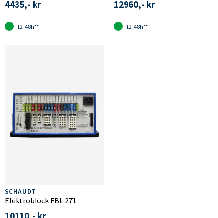
4435,- kr
12960,- kr
12-48h**
12-48h**
SCHAUDT
Elektroblock EBL 271
10110,- kr