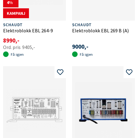
4
KAMPANJ
SCHAUDT
SCHAUDT
Elektroblokk EBL 264-9
Elektroblokk EBL 269 B (A)
8990,-
9000,-
9405,-
Få igjen
Få igjen