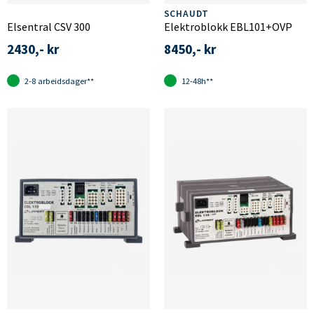
SCHAUDT
Elsentral CSV 300
Elektroblokk EBL101+OVP
2430,- kr
8450,- kr
2-8 arbeidsdager**
12-48h**