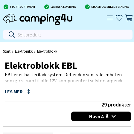
STORT SORTIMENT
LYNRASK LEVERING
SIKKER OG ENKEL BETALING
Start
Elektronikk
Elektroblokk
Elektroblokk EBL
EBL er et batteriladesystem. Det er den sentrale enheten
som gir strøm til alle 12V-komponenter i selvforsørgende
bobiler og campingvogner.
Enheten har et moderne og lett plasthus tilverket i
høykvalitets polyamid. Gir høy effektivitet, vifteløs kjøling og
er takket være det lydløs. EBL er installerte i "skjulte" men
29
produkter
velventilerte rom og inneholder mange funksjoner i et hus -
Det er kjøretøyets strømsentral om man skal beskrive det
Navn A-Å
enkelt! Som et resultat kan teknisk komplekse systemer
gjøres virkelige uten høye installasjonskostnader.