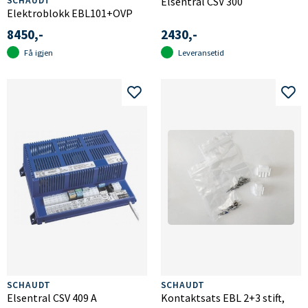
SCHAUDT
Elsentral CSV 300
Elektroblokk EBL101+OVP
8450,-
2430,-
Få igjen
Leveransetid
SCHAUDT
SCHAUDT
Elsentral CSV 409 A
Kontaktsats EBL 2+3 stift,