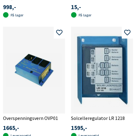
998,-
15,-
På lager
På lager
Overspenningsvern OVP01
Solcelleregulator LR 1218
1665,-
1595,-
Leveransetid
Leveransetid