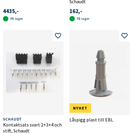
Schaudt
4435,-
162,-
På lager
På lager
NYHET
SCHAUDT
Låspigg plast till EBL
Kontaktsats svart 2+3+4 och
stift, Schaudt