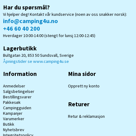
Har du spørsmål?
Vi hjelper deg! Kontakt vår kundservice (noen av oss snakker norsk):
info@camping4u.no
+46 60 40 200
Hverdager 10:00-14:00 (stengt for lunsj 12:00-12:45)
Lagerbutikk
Bultgatan 20, 853 50 Sundsvall, Sverige
Åpningstider se www.camping4u.se
Information
Mina sidor
Anmedelser
Opprett ny konto
Salgsbetingelser
Bestillingsvarer
Pakkesøk
Returer
Campingguiden
Kampanjer
Retur & reklamasjon
Varumerker
Butikk
Nyhetsbrev
Integritetspolicy