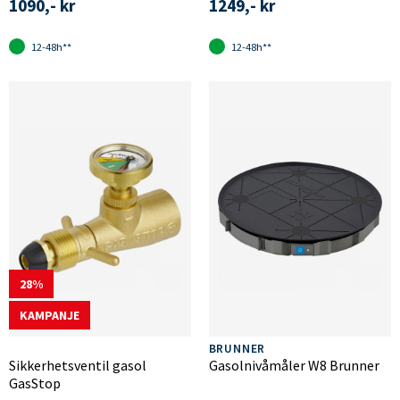
1090,- kr
1249,- kr
12-48h**
12-48h**
28
KAMPANJE
BRUNNER
Sikkerhetsventil gasol
Gasolnivåmåler W8 Brunner
GasStop