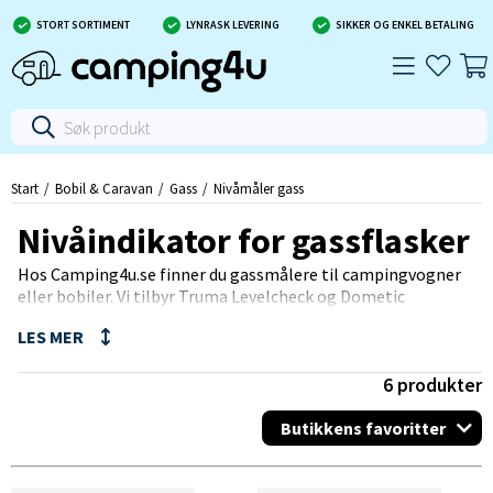
STORT SORTIMENT
LYNRASK LEVERING
SIKKER OG ENKEL BETALING
Start
Bobil & Caravan
Gass
Nivåmåler gass
Nivåindikator for gassflasker
Hos Camping4u.se finner du gassmålere til campingvogner
eller bobiler. Vi tilbyr Truma Levelcheck og Dometic
GasChecker GC100, som begge er praktiske gassmålere med
ultralydsmåling - et must for alle campere! Vi anbefaler også
Gaslevel® med LED-display som gjør det mulig å holde
oversikt over gassnivået fra stuen, et svært prisgunstig og
6
produkter
verdsatt produkt!
Butikkens favoritter