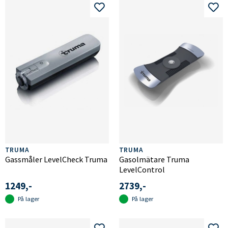
TRUMA
TRUMA
Gassmåler LevelCheck Truma
Gasolmätare Truma
LevelControl
1249,-
2739,-
På lager
På lager