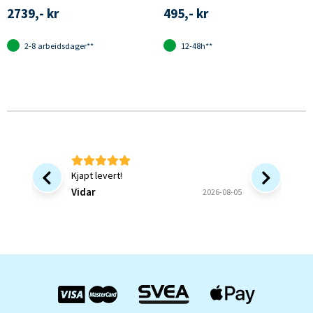
2739,- kr
495,- kr
2-8 arbeidsdager**
12-48h**
Kjapt levert!
Bra at 
forsinke
Vidar
2026-08-05
ønsket v
bekrefte
Bjørn B
og forstå