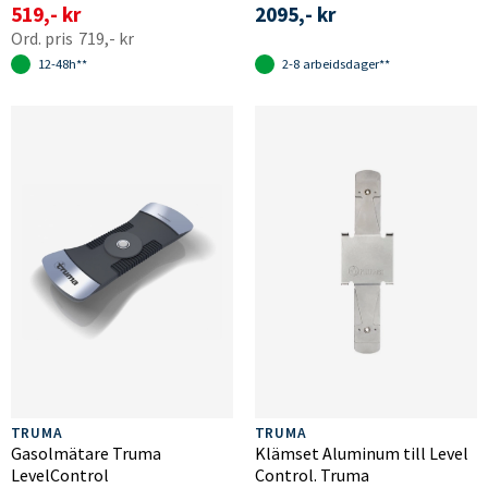
519,- kr
2095,- kr
719,- kr
12-48h**
2-8 arbeidsdager**
TRUMA
TRUMA
Gasolmätare Truma
Klämset Aluminum till Level
LevelControl
Control. Truma