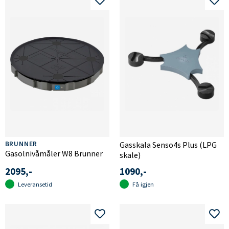
BRUNNER
Gasskala Senso4s Plus (LPG
Gasolnivåmåler W8 Brunner
skale)
2095,-
1090,-
Leveransetid
Få igjen