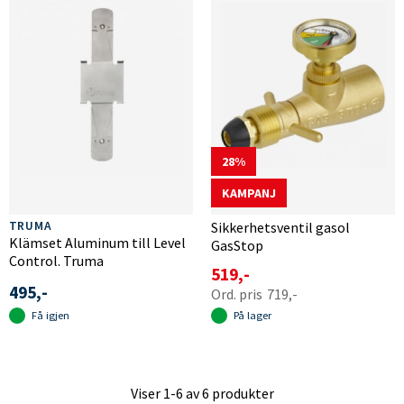
28
KAMPANJ
TRUMA
Sikkerhetsventil gasol
Klämset Aluminum till Level
GasStop
Control. Truma
519,-
495,-
719,-
Få igjen
På lager
Viser
1-6
av
6
produkter