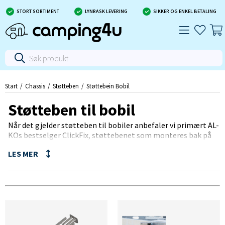
STORT SORTIMENT
LYNRASK LEVERING
SIKKER OG ENKEL BETALING
Start
Chassis
Støtteben
Støttebein Bobil
Støtteben til bobil
Når det gjelder støtteben til bobiler anbefaler vi primært AL-
KOs bestselger ClickFix, støttebenet som monteres bak på
bobiler. ClickFix støttebenet passer til AL-KO AMC chassis og
originale rammer med AL-KO rammeforlengelse. Skulle
bobilstøttebena glemmes før avgang, vil støttebena
automatisk foldes sammen i kjøreretningen til bobilen.
Støttebena skal ikke brukes som jekk for å løfte bobilen, men
heller for stabilisering og nivåregulering.