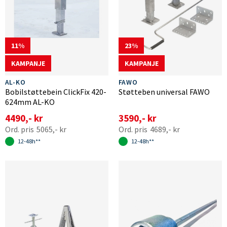
11
23
KAMPANJE
KAMPANJE
AL-KO
FAWO
Bobilstøttebein ClickFix 420-
Støtteben universal FAWO
624mm AL-KO
4490,- kr
3590,- kr
5065,- kr
4689,- kr
12-48h**
12-48h**