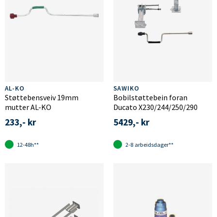
AL-KO
SAWIKO
Støttebensveiv 19mm
Bobilstøttebein foran
mutter AL-KO
Ducato X230/244/250/290
233,- kr
5429,- kr
12-48h**
2-8 arbeidsdager**