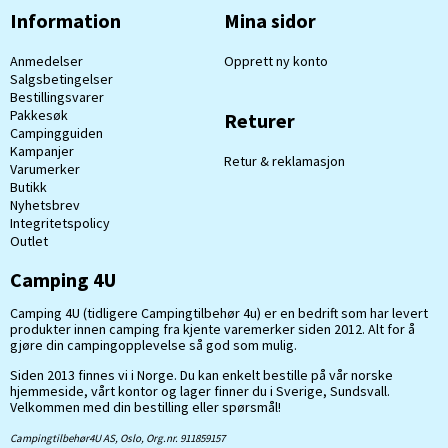
Information
Mina sidor
Anmedelser
Opprett ny konto
Salgsbetingelser
Bestillingsvarer
Pakkesøk
Returer
Campingguiden
Kampanjer
Retur & reklamasjon
Varumerker
Butikk
Nyhetsbrev
Integritetspolicy
Outlet
Camping 4U
Camping 4U (tidligere Campingtilbehør 4u) er en bedrift som har levert
produkter innen camping fra kjente varemerker siden 2012. Alt for å
gjøre din campingopplevelse så god som mulig.
Siden 2013 finnes vi i Norge. Du kan enkelt bestille på vår norske
hjemmeside, vårt kontor og lager finner du i Sverige, Sundsvall.
Velkommen med din bestilling eller spørsmål!
Campingtilbehør4U AS, Oslo, Org.nr. 911859157