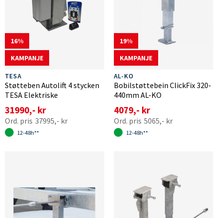
16
19
KAMPANJE
KAMPANJE
TESA
AL-KO
Støtteben Autolift 4 stycken
Bobilstøttebein ClickFix 320-
TESA Elektriske
440mm AL-KO
31990,- kr
4079,- kr
37995,- kr
5065,- kr
12-48h**
12-48h**