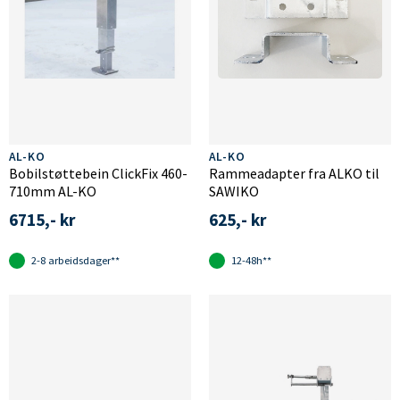
AL-KO
AL-KO
Bobilstøttebein ClickFix 460-
Rammeadapter fra ALKO til
710mm AL-KO
SAWIKO
6715,- kr
625,- kr
2-8 arbeidsdager**
12-48h**