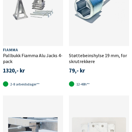
FIAMMA
Pallbukk Fiamma Alu Jacks 4-
Støttebeinshylse 19 mm, for
pack
skrutrekkere
1320,- kr
79,- kr
2-8 arbeidsdager**
12-48h**