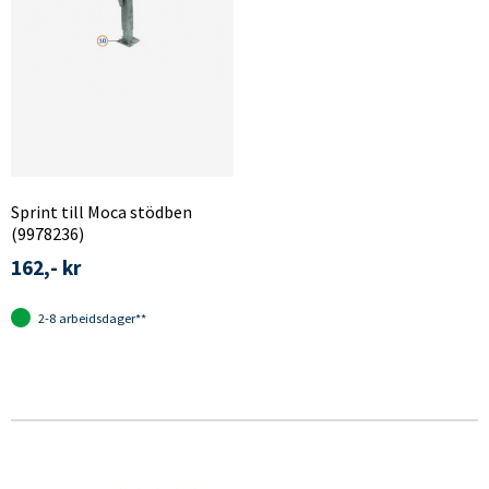
Sprint till Moca stödben
(9978236)
162,- kr
2-8 arbeidsdager**