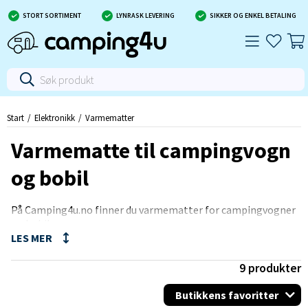
STORT SORTIMENT
LYNRASK LEVERING
SIKKER OG ENKEL BETALING
Start
Elektronikk
Varmematter
Varmematte til campingvogn
og bobil
På Camping4u.no finner du varmematter for campingvogner
og bobiler.
Vi selger varmemetter og kupematter for drift med 12V, 230V
eller konvektorsystemet i din bobil.
9
produkter
Butikkens favoritter