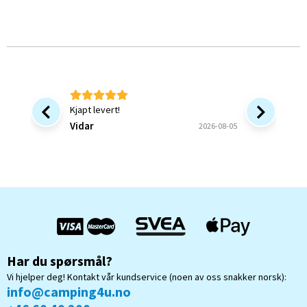
Kjapt levert!
Bra at 
forsinke
Vidar
2026-08-05
ønsket v
bekrefte
Bjørn B
og forstå
Har du spørsmål?
Vi hjelper deg! Kontakt vår kundservice (noen av oss snakker norsk):
info@camping4u.no