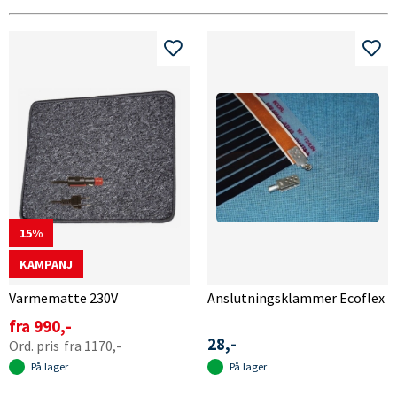
15
KAMPANJ
Varmematte 230V
Anslutningsklammer Ecoflex
fra 990,-
28,-
fra 1170,-
På lager
På lager