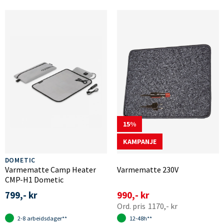
15
KAMPANJE
DOMETIC
Varmematte Camp Heater
Varmematte 230V
CMP-H1 Dometic
799,- kr
990,- kr
1170,- kr
2-8 arbeidsdager**
12-48h**