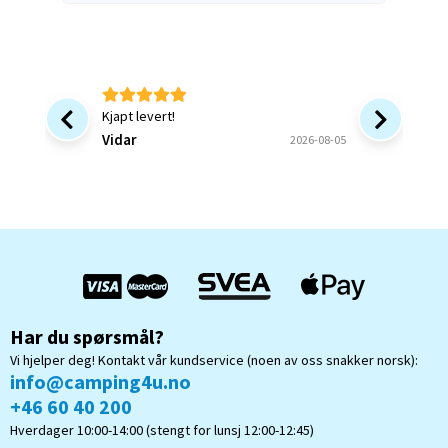
Kjapt levert!
Bra at 
forsinke
Vidar
2026-08-05
ønsket v
bekrefte
Bjørn B
og forstå
Har du spørsmål?
Vi hjelper deg! Kontakt vår kundservice (noen av oss snakker norsk):
info@camping4u.no
+46 60 40 200
Hverdager 10:00-14:00 (stengt for lunsj 12:00-12:45)