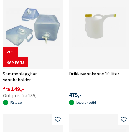
21
KAMPANJ
Sammenleggbar
Drikkevannkanne 10 liter
vannbeholder
fra 149,-
475,-
fra 189,-
På lager
Leveransetid