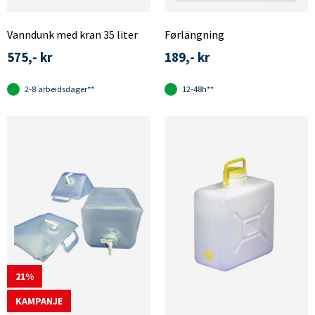
Vanndunk med kran 35 liter
Førlängning
575,- kr
189,- kr
2-8 arbeidsdager**
12-48h**
21
KAMPANJE