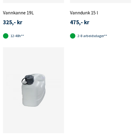
Vannkanne 19L
Vanndunk 15 l
325,- kr
475,- kr
12-48h**
2-8 arbeidsdager**