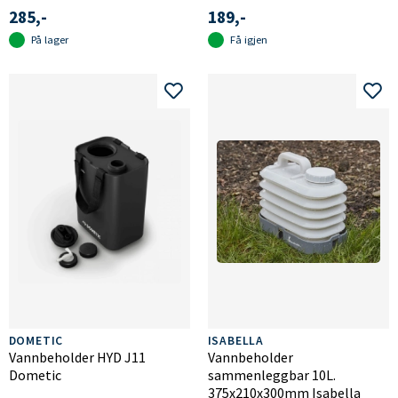
285,-
189,-
På lager
Få igjen
DOMETIC
ISABELLA
Vannbeholder HYD J11
Vannbeholder
Dometic
sammenleggbar 10L.
375x210x300mm Isabella