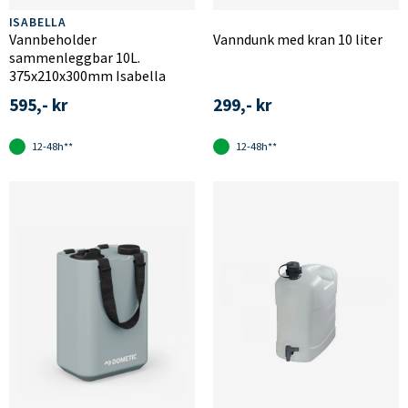
ISABELLA
Vannbeholder
Vanndunk med kran 10 liter
sammenleggbar 10L.
375x210x300mm Isabella
595,- kr
299,- kr
12-48h**
12-48h**