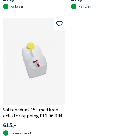
På lager
Få igjen
Vattenddunk 15L med kran
och stor öppning DIN 96 DIN
615,-
Leveransetid