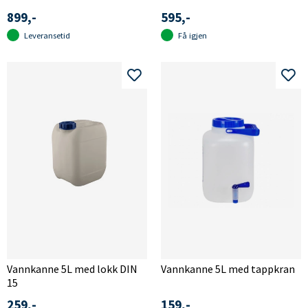
899,-
595,-
Leveransetid
Få igjen
Vannkanne 5L med lokk DIN
Vannkanne 5L med tappkran
15
259,-
159,-