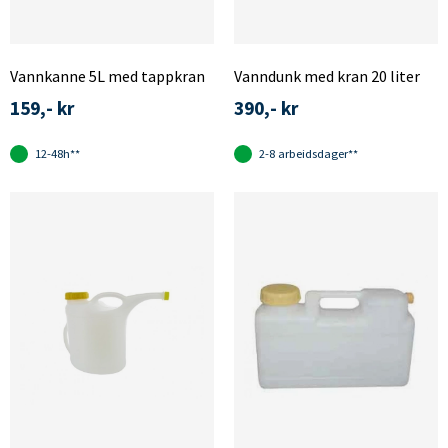
Vannkanne 5L med tappkran
Vanndunk med kran 20 liter
159,- kr
390,- kr
12-48h**
2-8 arbeidsdager**