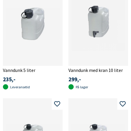
Vanndunk 5 liter
Vanndunk med kran 10 liter
235,-
299,-
Leveransetid
På lager