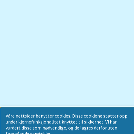
Våre nettsider benytter cookies. Disse cookiene støtter opp
under kjernefunksjonalitet knyttet til sikkerhet. Vi har
vurdert disse som nødvendige, og de lagres derfor uten
foregående samtykke.