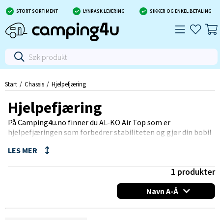
STORT SORTIMENT
LYNRASK LEVERING
SIKKER OG ENKEL BETALING
Start
Chassis
Hjelpefjæring
Hjelpefjæring
På Camping4u.no finner du AL-KO Air Top som er
hjelpefjæringen som forbedrer stabiliteten og gjør din bobil
stødigere og mer komfortabel. AL-KO Air Top passer Fiat
Ducato, Renault Master, Mercedes Sprinter samt Ford Transit.
Air Top kan også skaffes med manøverpanel som integreres i
dashbordet på din Fiat Ducato X250.
1
produkter
Navn A-Å