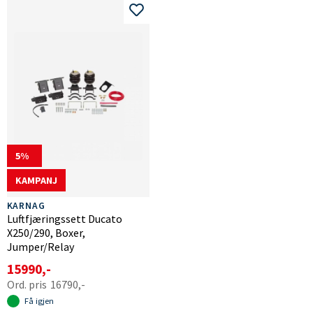
5
KAMPANJ
KARNAG
Luftfjæringssett Ducato
X250/290, Boxer,
Jumper/Relay
15990,-
16790,-
Få igjen