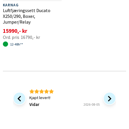
KARNAG
Luftfjæringssett Ducato
X250/290, Boxer,
Jumper/Relay
15990,- kr
16790,- kr
12-48h**
Kjapt levert!
Bra at 
forsinke
Vidar
2026-08-05
ønsket v
bekrefte
Bjørn B
og forstå