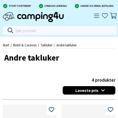
STORT SORTIMENT
LYNRASK LEVERING
SIKKER OG ENKEL BETALING
Start
Bobil & Caravan
Takluker
Andre takluker
Andre takluker
4
produkter
Laveste pris