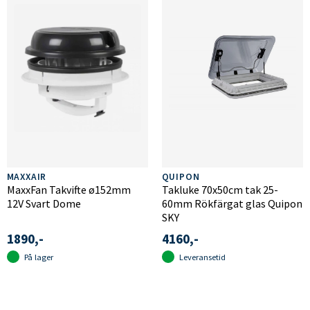
MAXXAIR
QUIPON
MaxxFan Takvifte ø152mm
Takluke 70x50cm tak 25-
12V Svart Dome
60mm Rökfärgat glas Quipon
SKY
1890,-
4160,-
På lager
Leveransetid