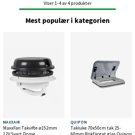
Viser
1-4
av
4
produkter
Mest populær i kategorien
MAXXAIR
QUIPON
MaxxFan Takvifte ø152mm
Takluke 70x50cm tak 25-
12V Svart Dome
60mm Rökfärgat glas Quipon