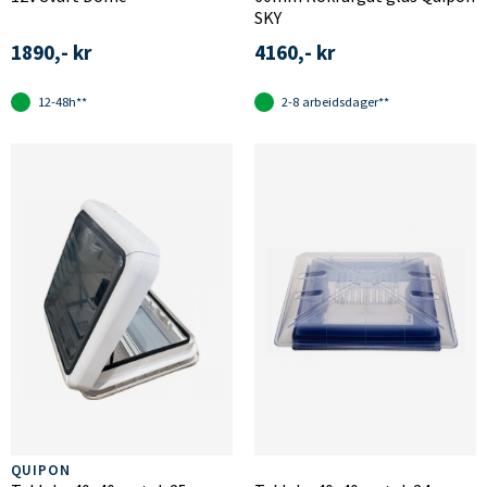
SKY
1890,- kr
4160,- kr
12-48h**
2-8 arbeidsdager**
QUIPON