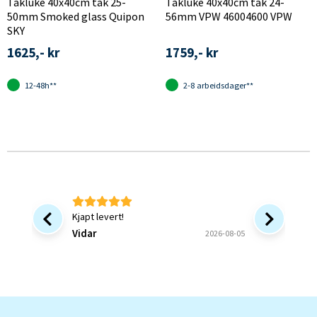
Takluke 40x40cm tak 25-
Takluke 40x40cm tak 24-
50mm Smoked glass Quipon
56mm VPW 46004600 VPW
SKY
1625,- kr
1759,- kr
12-48h**
2-8 arbeidsdager**
Kjapt levert!
Bra at 
forsinke
Vidar
2026-08-05
ønsket v
bekrefte
Bjørn B
og forstå