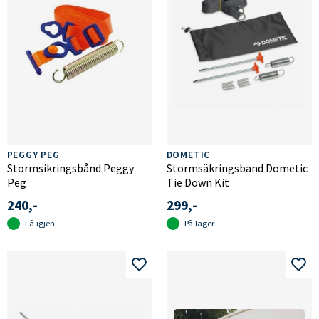
PEGGY PEG
DOMETIC
Stormsikringsbånd Peggy
Stormsäkringsband Dometic
Peg
Tie Down Kit
240,-
299,-
Få igjen
På lager