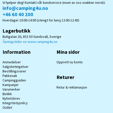
Vi hjelper deg! Kontakt vår kundservice (noen av oss snakker norsk):
info@camping4u.no
+46 60 40 200
Hverdager 10:00-14:00 (stengt for lunsj 12:00-12:45)
Lagerbutikk
Bultgatan 20, 853 50 Sundsvall, Sverige
Åpningstider se www.camping4u.se
Information
Mina sidor
Anmedelser
Opprett ny konto
Salgsbetingelser
Bestillingsvarer
Pakkesøk
Returer
Campingguiden
Kampanjer
Retur & reklamasjon
Varumerker
Butikk
Nyhetsbrev
Integritetspolicy
Outlet