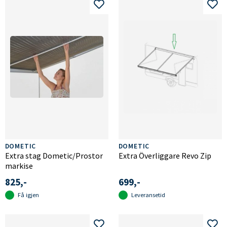
DOMETIC
DOMETIC
Extra stag Dometic/Prostor
Extra Överliggare Revo Zip
markise
825,-
699,-
Få igjen
Leveransetid