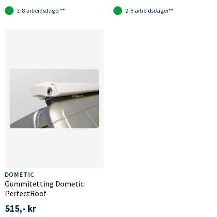
2-8 arbeidsdager**
2-8 arbeidsdager**
DOMETIC
Gummitetting Dometic
PerfectRoof
515,- kr