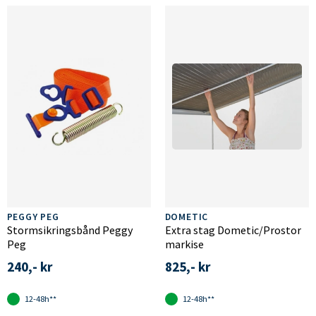
PEGGY PEG
DOMETIC
Stormsikringsbånd Peggy
Extra stag Dometic/Prostor
Peg
markise
240,- kr
825,- kr
12-48h**
12-48h**