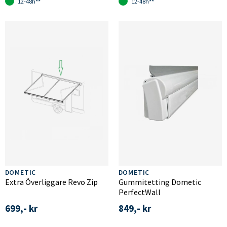
12-48h**
12-48h**
DOMETIC
DOMETIC
Extra Överliggare Revo Zip
Gummitetting Dometic
PerfectWall
699,- kr
849,- kr