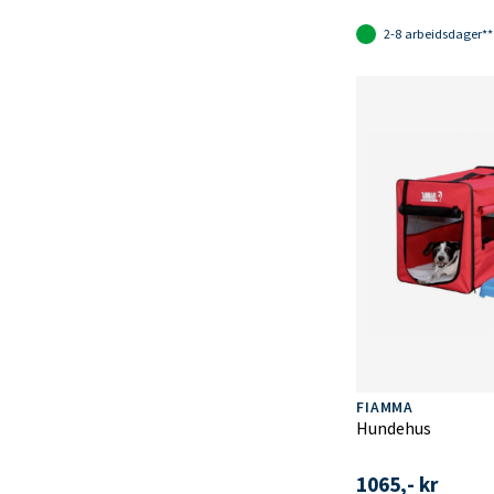
2-8 arbeidsdager**
FIAMMA
Hundehus
1065,- kr