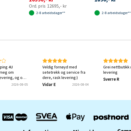
12695,- kr
2-8 arbeidsdager**
2-8 arbeidsdager**
ping 4U
Veldig fornøyd med
Grei nettbutikk
 meg om
setetrekk og service fra
levering
levering, og om
dere, rask levering:)
Sverre R
tt ønsket varen.
Vidar E
2026-08-05
2026-08-04
ket meg en
e på at svaret
ottatt og
Camp