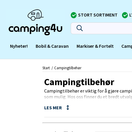
STORT SORTIMENT
L
Nyheter!
Bobil & Caravan
Markiser & Fortelt
Camp
Start
Campingtilbehør
Campingtilbehør
Campingtilbehør er viktig for å gjøre cam
som mulig. Hos oss finner du et bredt utva
gjør campinglivet enklere og mer behagelig
campingmøbler, kjøkkenutstyr og soveposer 
Vi tilbyr produkter av høyeste kvalitet fra p
og sikker under campingturen. Vi er eksper
finne det beste tilbehøret til akkurat din 