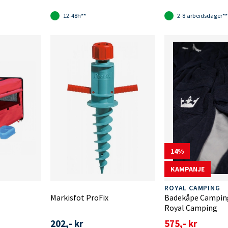
12-48h**
2-8 arbeidsdager**
14
KAMPANJE
ROYAL CAMPING
Markisfot ProFix
Badekåpe Camping
Royal Camping
202,- kr
575,- kr