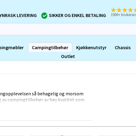
1900+ brukeran
YNRASK LEVERING
SIKKER OG ENKEL BETALING
ingmøbler
Campingtilbehør
Kjøkkenutstyr
Chassis
Outlet
pingopplevelsen så behagelig og morsom
lg av campingtilbehør av høy kvalitet som
. Vårt sortiment omfatter alt fra
til gassgriller, campingtoaletter og lykter.
ålitelige merker, slik at du kan føle deg trygg
ter på camping og hjelper deg gjerne med å
campingopplevelse. På nettsiden vår kan du se