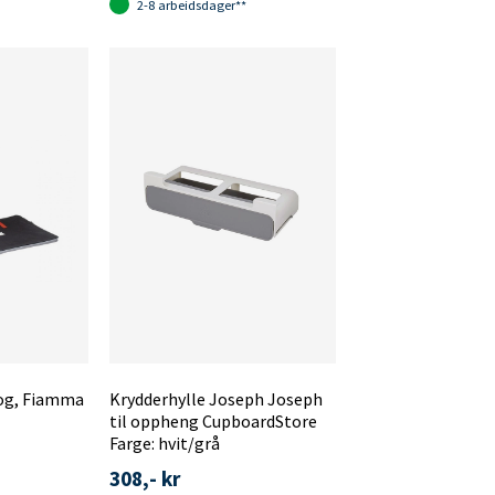
2-8 arbeidsdager**
og, Fiamma
Krydderhylle Joseph Joseph
til oppheng CupboardStore
Farge: hvit/grå
308,- kr