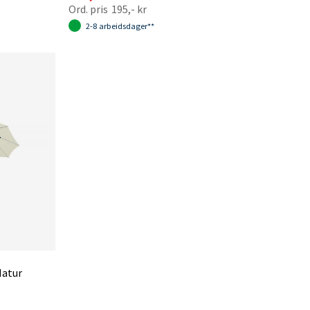
195,- kr
2-8 arbeidsdager**
Natur