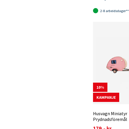
2-8 arbeidsdager**
10
KAMPANJE
Husvagn Miniatyr
Prydnadsföremål
179,- kr