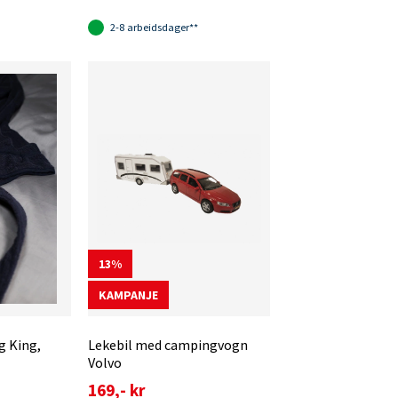
2-8 arbeidsdager**
13
KAMPANJE
 King,
Lekebil med campingvogn
Volvo
169,- kr