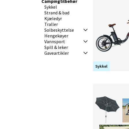
hele sortimentet vårt, mangler du noe eller 
Campingtilbehør
nøl med å kontakte oss. Velkommen til ca
Sykkel
Strand & bad
Kjæledyr
Traller
Solbeskyttelse
Hengekøyer
Vannsport
Spill & leker
Gaveartikler
Sykkel