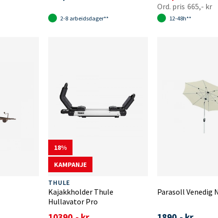
665,- kr
2-8 arbeidsdager**
12-48h**
18
KAMPANJE
THULE
Kajakkholder Thule
Parasoll Venedig 
Hullavator Pro
10390,- kr
1890,- kr