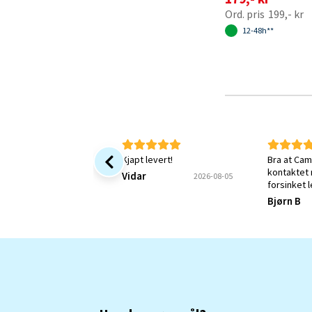
199,- kr
12-48h**
Kjapt levert!
Bra at Cam
kontaktet
Vidar
2026-08-05
forsinket 
jeg fortsa
Bjørn B
Kunne øns
bekreftels
mitt var m
forstått.