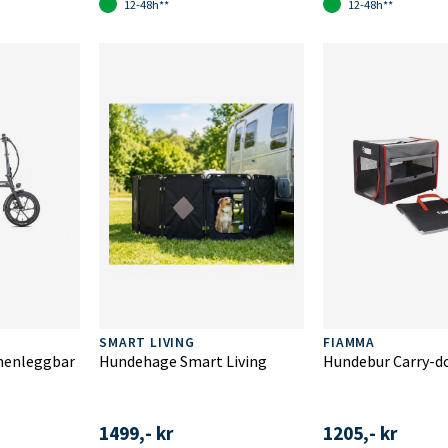
12-48h**
12-48h**
SMART LIVING
FIAMMA
menleggbar
Hundehage Smart Living
Hundebur Carry-d
1499,- kr
1205,- kr