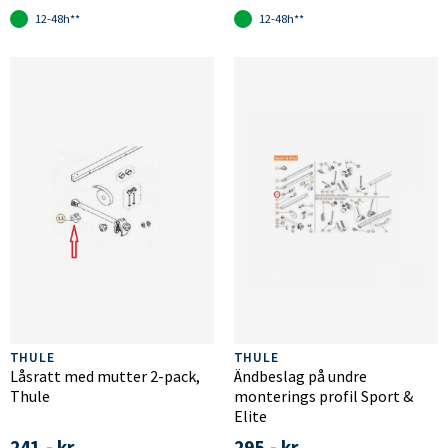
12-48h**
12-48h**
THULE
THULE
Låsratt med mutter 2-pack,
Ändbeslag på undre
Thule
monterings profil Sport &
Elite
241,- kr
295,- kr