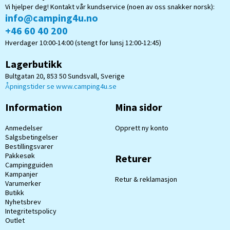
Vi hjelper deg! Kontakt vår kundservice (noen av oss snakker norsk):
info@camping4u.no
+46 60 40 200
Hverdager 10:00-14:00 (stengt for lunsj 12:00-12:45)
Lagerbutikk
Bultgatan 20, 853 50 Sundsvall, Sverige
Åpningstider se www.camping4u.se
Information
Mina sidor
Anmedelser
Opprett ny konto
Salgsbetingelser
Bestillingsvarer
Pakkesøk
Returer
Campingguiden
Kampanjer
Retur & reklamasjon
Varumerker
Butikk
Nyhetsbrev
Integritetspolicy
Outlet