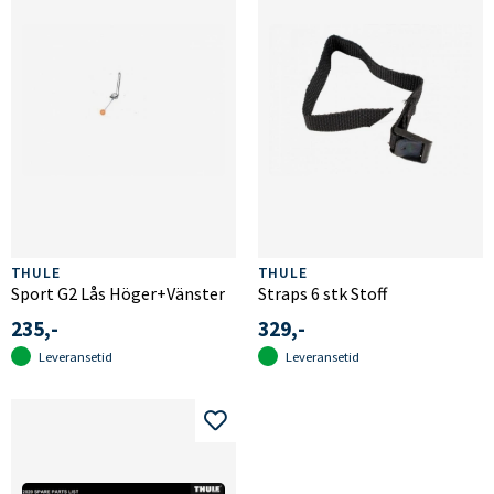
THULE
THULE
Sport G2 Lås Höger+Vänster
Straps 6 stk Stoff
235,-
329,-
Leveransetid
Leveransetid