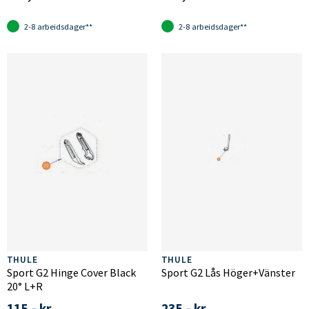
2-8 arbeidsdager**
2-8 arbeidsdager**
THULE
THULE
Sport G2 Hinge Cover Black
Sport G2 Lås Höger+Vänster
20° L+R
115,- kr
235,- kr