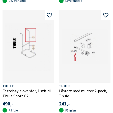
Leveransetid
Leveransetid
THULE
THULE
Festebøyle ovenfor, 1 stk. til
Låsratt med mutter 2-pack,
Thule Sport G2
Thule
490,-
241,-
Få igjen
Få igjen