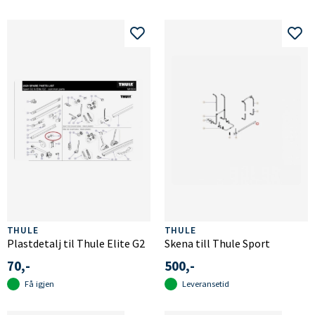
THULE
THULE
Plastdetalj til Thule Elite G2
Skena till Thule Sport
70,-
500,-
Få igjen
Leveransetid