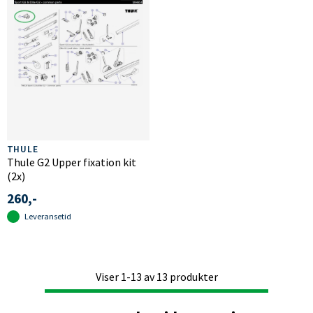
THULE
Thule G2 Upper fixation kit
(2x)
260,-
Leveransetid
Viser
1-13
av
13
produkter