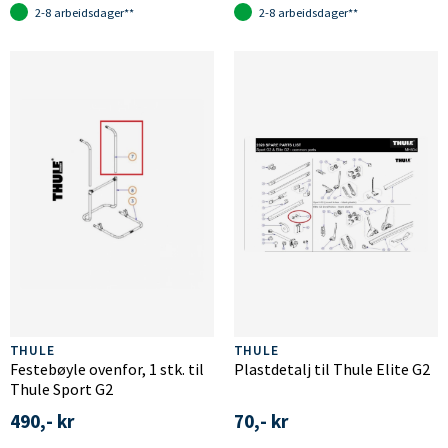
2-8 arbeidsdager**
2-8 arbeidsdager**
THULE
THULE
Festebøyle ovenfor, 1 stk. til
Plastdetalj til Thule Elite G2
Thule Sport G2
490,- kr
70,- kr