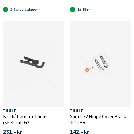
2-8 arbeidsdager**
12-48h**
THULE
THULE
Fästhållare för Thule
Sport G2 Hinge Cover Black
cykelställ G2
40° L+R
231,- kr
142,- kr