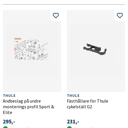
THULE
THULE
Ändbeslag på undre
Fästhållare för Thule
monterings profil Sport &
cykelställ G2
Elite
295,-
231,-
Passer Thules eldre modeller, ikke nya G2.