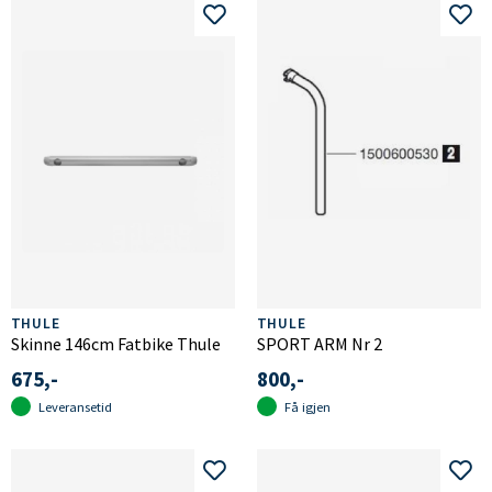
THULE
THULE
Skinne 146cm Fatbike Thule
SPORT ARM Nr 2
675,-
800,-
Leveransetid
Få igjen