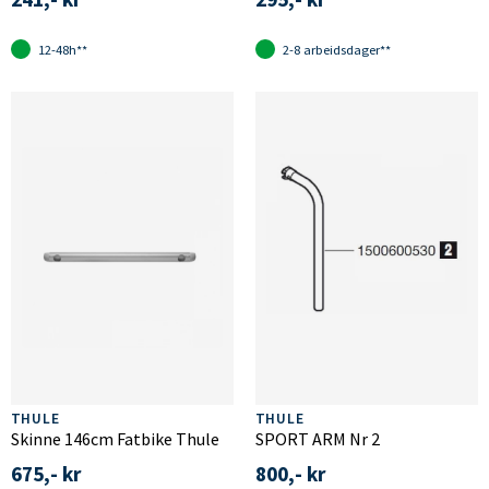
12-48h**
2-8 arbeidsdager**
THULE
THULE
Skinne 146cm Fatbike Thule
SPORT ARM Nr 2
675,- kr
800,- kr