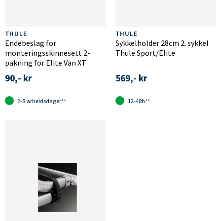
THULE
THULE
Endebeslag for
Sykkelholder 28cm 2. sykkel
monteringsskinnesett 2-
Thule Sport/Elite
pakning for Elite Van XT
90,- kr
569,- kr
2-8 arbeidsdager**
12-48h**