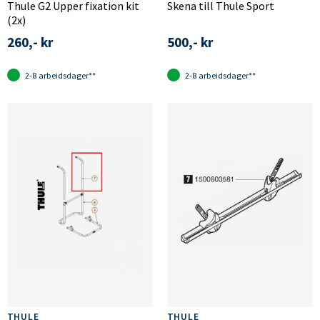
Thule G2 Upper fixation kit
Skena till Thule Sport
(2x)
260,- kr
500,- kr
2-8 arbeidsdager**
2-8 arbeidsdager**
THULE
THULE