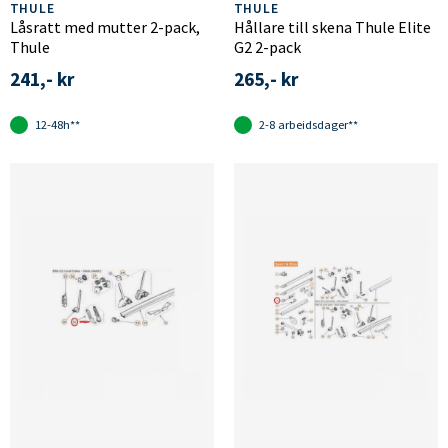
THULE
THULE
Låsratt med mutter 2-pack,
Hållare till skena Thule Elite
Thule
G2 2-pack
241,- kr
265,- kr
12-48h**
2-8 arbeidsdager**