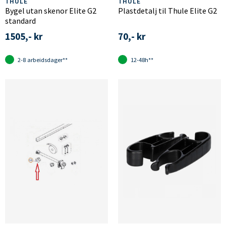
THULE
THULE
Bygel utan skenor Elite G2
Plastdetalj til Thule Elite G2
standard
1505,- kr
70,- kr
2-8 arbeidsdager**
12-48h**