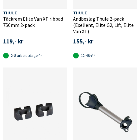
THULE
THULE
Täckrem Elite Van XT ribbad
Ändbeslag Thule 2-pack
750mm 2-pack
(Exellent, Elite G2, Lift, Elite
Van XT)
119,- kr
155,- kr
2-8 arbeidsdager**
12-48h**