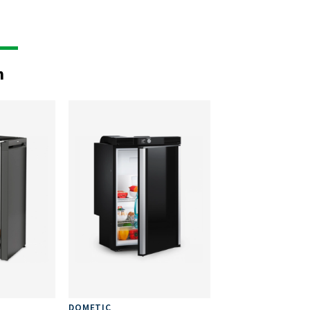
n
DOMETIC