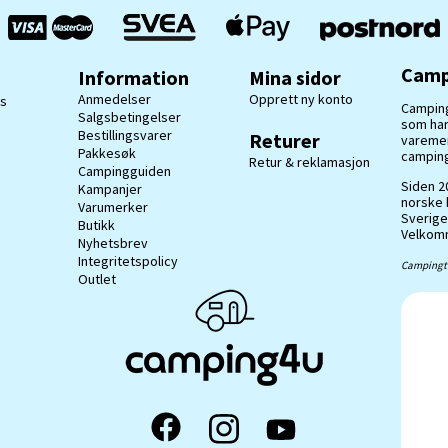
Camp
Information
Mina sidor
Anmedelser
Opprett ny konto
ss
Camping
Salgsbetingelser
som har
Bestillingsvarer
Returer
varemerk
Pakkesøk
camping
Retur & reklamasjon
Campingguiden
Siden 20
Kampanjer
norske 
Varumerker
Sverige
Butikk
Velkomm
Nyhetsbrev
Integritetspolicy
Campingti
Outlet