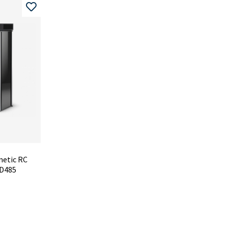
metic RC
xD485