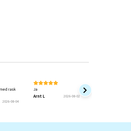
 med rask
Ja
Rask service og bra 
Arnt L
Onkel P
2026-08-02
2026
2026-08-04