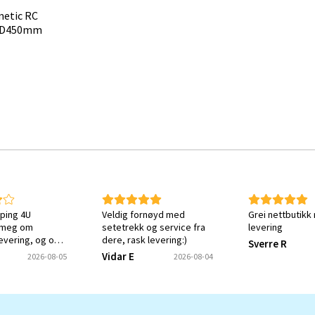
metic RC
0xD450mm
ping 4U
Veldig fornøyd med
Grei nettbutikk
 meg om
setetrekk og service fra
levering
levering, og om
dere, rask levering:)
Sverre R
tt ønsket varen.
Vidar E
2026-08-05
2026-08-04
ket meg en
e på at svaret
ottatt og