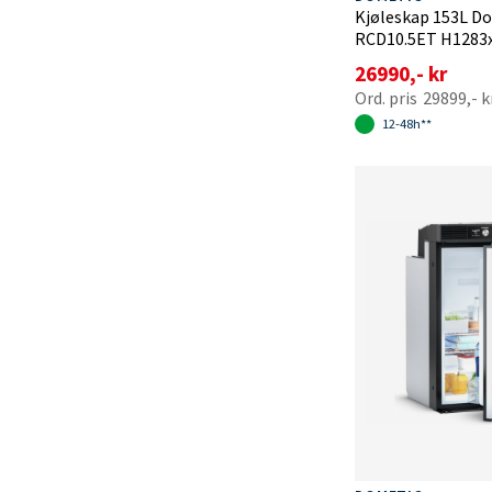
Kjøleskap 153L D
RCD10.5ET H1283
26990,- kr
29899,- k
12-48h**