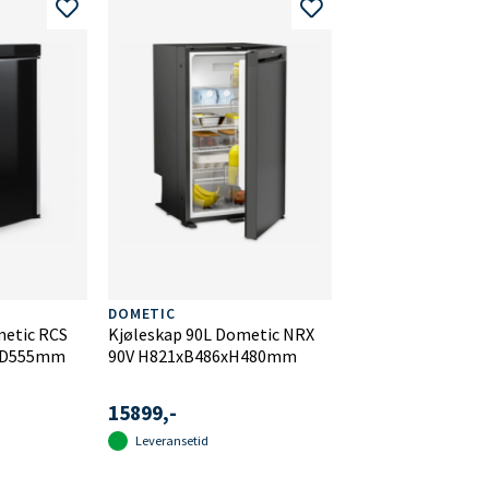
DOMETIC
metic RCS
Kjøleskap 90L Dometic NRX
3xD555mm
90V H821xB486xH480mm
15899,-
Leveransetid