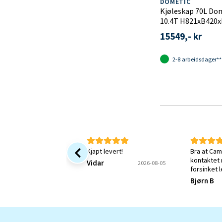
DOMETIC
Kjøleskap 70L Do
10.4T H821xB42
15549,- kr
2-8 arbeidsdager**
Kjapt levert!
Bra at Cam
kontaktet
Vidar
2026-08-05
forsinket 
jeg fortsa
Bjørn B
Kunne øns
bekreftels
mitt var m
forstått.