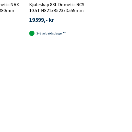
metic NRX
Kjøleskap 83L Dometic RCS
H480mm
10.5T H821xB523xD555mm
19599,- kr
2-8 arbeidsdager**