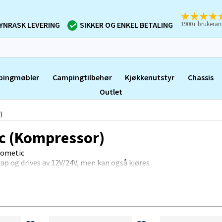
1900+ brukeran
YNRASK LEVERING
SIKKER OG ENKEL BETALING
pingmøbler
Campingtilbehør
Kjøkkenutstyr
Chassis
Outlet
)
ic (Kompressor)
Dometic
p og drives av 12V/24V, men kan også kjøres