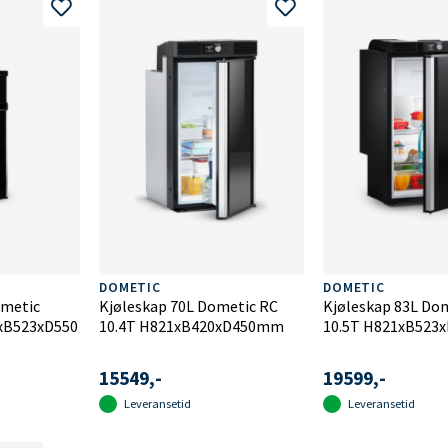
DOMETIC
DOMETIC
ometic
Kjøleskap 70L Dometic RC
Kjøleskap 83L Do
xB523xD550
10.4T H821xB420xD450mm
10.5T H821xB52
15549,-
19599,-
Leveransetid
Leveransetid