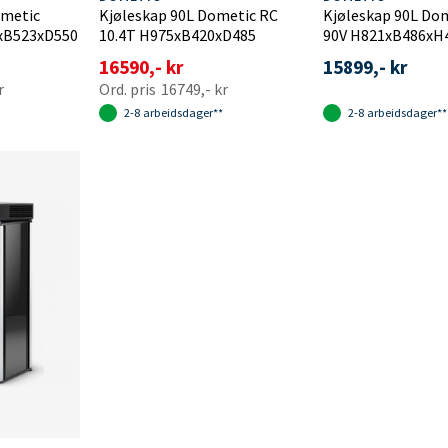
ometic
Kjøleskap 90L Dometic RC
Kjøleskap 90L Do
xB523xD550
10.4T H975xB420xD485
90V H821xB486x
16590,- kr
15899,- kr
r
16749,- kr
2-8 arbeidsdager**
2-8 arbeidsdager**