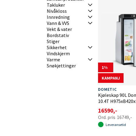
Takluker
Nivåkloss
Innredning
Vann & VVS
Vekt & vater
Bordstativ
Stiger
Sikkerhet
Vindskjerm
Varme
Snøkjettinger
1
KAMPANJ
DOMETIC
Kjøleskap 90L Do
10.4T H975xB420
16590,-
16749,-
Leveransetid