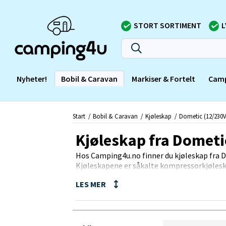
STORT SORTIMENT
L
Nyheter!
Bobil & Caravan
Markiser & Fortelt
Cam
Start
Bobil & Caravan
Kjøleskap
Dometic (12/230V
Kjøleskap fra Domet
Hos Camping4u.no finner du kjøleskap fra 
Kjøleskapene er såkalte kompressorkjøleska
på 230V via EPS 100-omformeren.