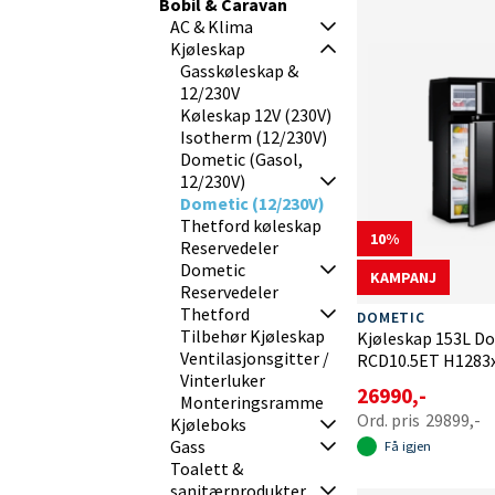
Bobil & Caravan
AC & Klima
Kjøleskap
Gasskøleskap &
12/230V
Køleskap 12V (230V)
Isotherm (12/230V)
Dometic (Gasol,
12/230V)
Dometic (12/230V)
Thetford køleskap
10
Reservedeler
Dometic
KAMPANJ
Reservedeler
Thetford
DOMETIC
Tilbehør Kjøleskap
Kjøleskap 153L D
Ventilasjonsgitter /
RCD10.5ET H1283
Vinterluker
26990,-
Monteringsramme
29899,-
Kjøleboks
Gass
Få igjen
Toalett &
sanitærprodukter