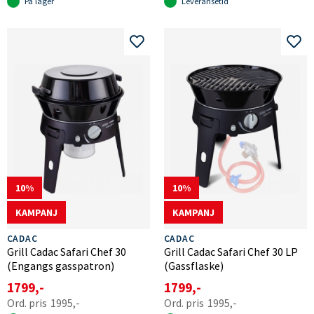
På lager
Leveransetid
10
10
KAMPANJ
KAMPANJ
CADAC
CADAC
Grill Cadac Safari Chef 30
Grill Cadac Safari Chef 30 LP
(Engangs gasspatron)
(Gassflaske)
1799,-
1799,-
1995,-
1995,-