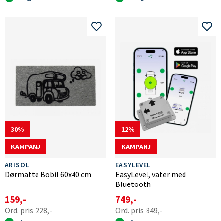
30
12
KAMPANJ
KAMPANJ
ARISOL
EASYLEVEL
Dørmatte Bobil 60x40 cm
EasyLevel, vater med
Bluetooth
159,-
749,-
228,-
849,-