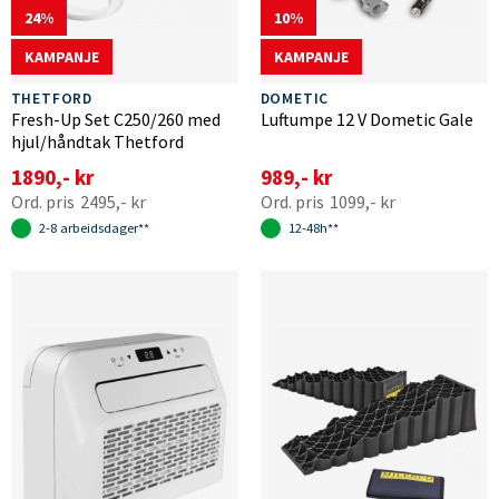
24
10
KAMPANJE
KAMPANJE
THETFORD
DOMETIC
Fresh-Up Set C250/260 med
Luftumpe 12 V Dometic Gale
hjul/håndtak Thetford
1890,- kr
989,- kr
2495,- kr
1099,- kr
2-8 arbeidsdager**
12-48h**