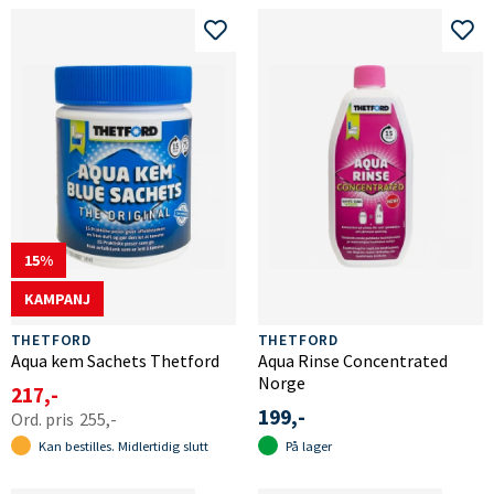
15
KAMPANJ
THETFORD
THETFORD
Aqua kem Sachets Thetford
Aqua Rinse Concentrated
Norge
217,-
199,-
255,-
Kan bestilles. Midlertidig slutt
På lager