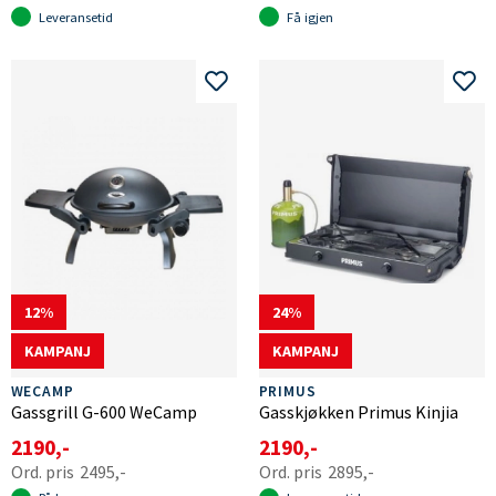
Leveransetid
Få igjen
12
24
KAMPANJ
KAMPANJ
WECAMP
PRIMUS
Gassgrill G-600 WeCamp
Gasskjøkken Primus Kinjia
2190,-
2190,-
2495,-
2895,-