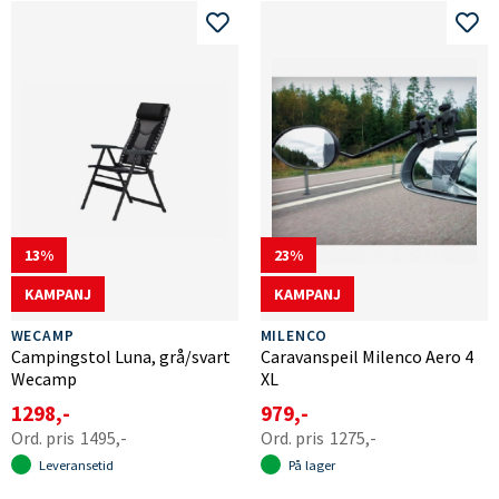
13
23
KAMPANJ
KAMPANJ
WECAMP
MILENCO
Campingstol Luna, grå/svart
Caravanspeil Milenco Aero 4
Wecamp
XL
1298,-
979,-
1495,-
1275,-
Leveransetid
På lager