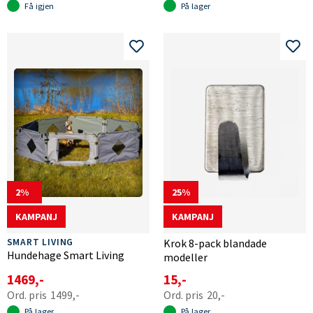
Få igjen
På lager
2
25
KAMPANJ
KAMPANJ
SMART LIVING
Krok 8-pack blandade
Hundehage Smart Living
modeller
1469,-
15,-
1499,-
20,-
På lager
På lager