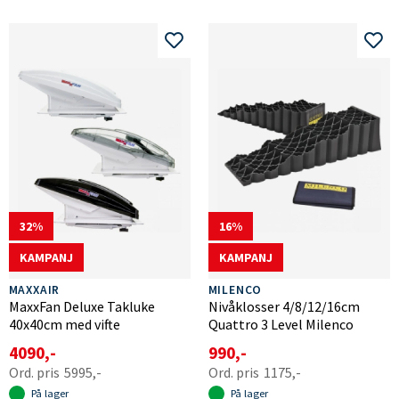
32
16
KAMPANJ
KAMPANJ
MAXXAIR
MILENCO
MaxxFan Deluxe Takluke
Nivåklosser 4/8/12/16cm
40x40cm med vifte
Quattro 3 Level Milenco
4090,-
990,-
5995,-
1175,-
På lager
På lager