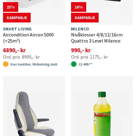
23
16
KAMPANJE
KAMPANJE
SMART LIVING
MILENCO
Aircondition Aircon 5000
Nivåklosser 4/8/12/16cm
(<25m²)
Quattro 3 Level Milenco
6890,- kr
990,- kr
8995,- kr
1175,- kr
Kan bestilles. Midlertidig slutt
12-48h**