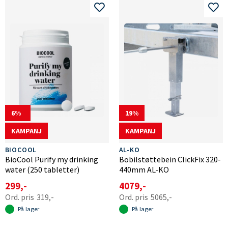
6
19
KAMPANJ
KAMPANJ
BIOCOOL
AL-KO
BioCool Purify my drinking
Bobilstøttebein ClickFix 320-
water (250 tabletter)
440mm AL-KO
299,-
4079,-
319,-
5065,-
På lager
På lager