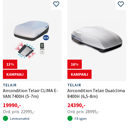
13
16
KAMPANJ
KAMPANJ
TELAIR
TELAIR
Aircondition Telair CLIMA E-
Aircondition Telair Dualclima
VAN 7400H (5-7m)
8400H (6,5-8m)
19990,-
24390,-
22995,-
28995,-
Leveransetid
Få igjen