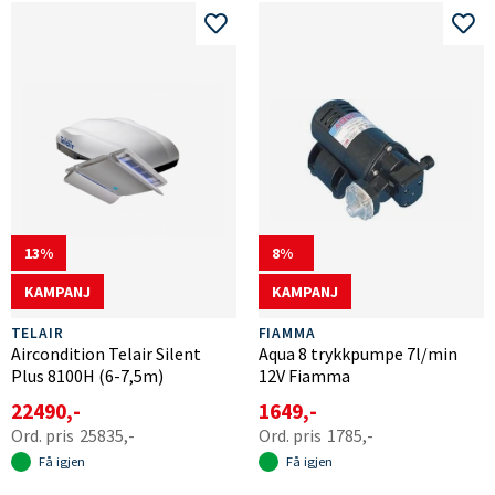
13
8
KAMPANJ
KAMPANJ
TELAIR
FIAMMA
Aircondition Telair Silent
Aqua 8 trykkpumpe 7l/min
Plus 8100H (6-7,5m)
12V Fiamma
22490,-
1649,-
25835,-
1785,-
Få igjen
Få igjen