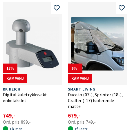
17
9
KAMPANJ
KAMPANJ
RK REICH
SMART LIVING
Digital kuletrykksvekt
Ducato (07-), Sprinter (18-),
enkelakslet
Crafter (-17) Isolerende
matte
749,-
679,-
899,-
749,-
Få igjen
På lager