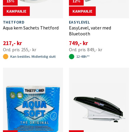
15
12
KAMPANJE
KAMPANJE
THETFORD
EASYLEVEL
Aqua kem Sachets Thetford
EasyLevel, vater med
Bluetooth
217,- kr
749,- kr
255,- kr
849,- kr
Kan bestilles. Midlertidig slutt
12-48h**