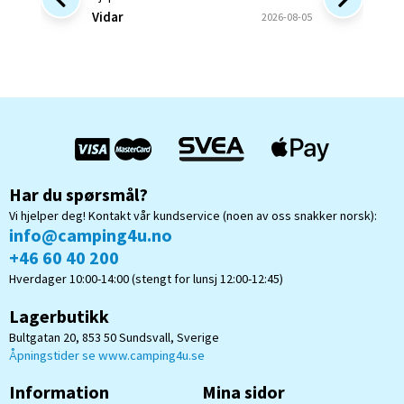
forsinke
Vidar
2026-08-05
ønsket v
bekrefte
Bjørn B
og forstå
Har du spørsmål?
Vi hjelper deg! Kontakt vår kundservice (noen av oss snakker norsk):
info@camping4u.no
+46 60 40 200
Hverdager 10:00-14:00 (stengt for lunsj 12:00-12:45)
Lagerbutikk
Bultgatan 20, 853 50 Sundsvall, Sverige
Åpningstider se www.camping4u.se
Information
Mina sidor