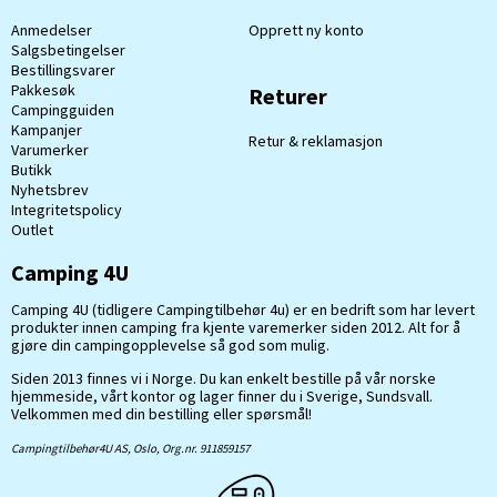
Anmedelser
Opprett ny konto
Salgsbetingelser
Bestillingsvarer
Pakkesøk
Returer
Campingguiden
Kampanjer
Retur & reklamasjon
Varumerker
Butikk
Nyhetsbrev
Integritetspolicy
Outlet
Camping 4U
Camping 4U (tidligere Campingtilbehør 4u) er en bedrift som har levert
produkter innen camping fra kjente varemerker siden 2012. Alt for å
gjøre din campingopplevelse så god som mulig.
Siden 2013 finnes vi i Norge. Du kan enkelt bestille på vår norske
hjemmeside, vårt kontor og lager finner du i Sverige, Sundsvall.
Velkommen med din bestilling eller spørsmål!
Campingtilbehør4U AS, Oslo, Org.nr. 911859157