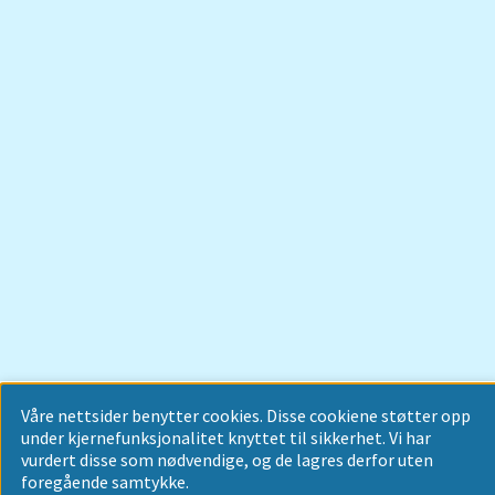
Våre nettsider benytter cookies. Disse cookiene støtter opp
under kjernefunksjonalitet knyttet til sikkerhet. Vi har
vurdert disse som nødvendige, og de lagres derfor uten
foregående samtykke.