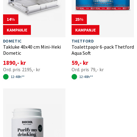
14
25
KAMPANJE
KAMPANJE
DOMETIC
THETFORD
Takluke 40x40 cm Mini-Heki
Toalettpapir 6-pack Thetford
Dometic
Aqua Soft
1890,- kr
59,- kr
2195,- kr
79,- kr
12-48h**
12-48h**