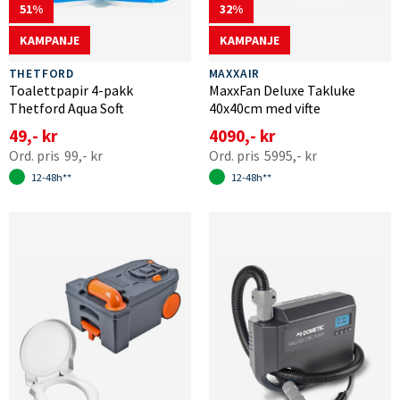
51
32
KAMPANJE
KAMPANJE
THETFORD
MAXXAIR
Toalettpapir 4-pakk
MaxxFan Deluxe Takluke
Thetford Aqua Soft
40x40cm med vifte
49,- kr
4090,- kr
99,- kr
5995,- kr
12-48h**
12-48h**