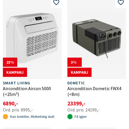
23
3
KAMPANJ
KAMPANJ
SMART LIVING
DOMETIC
Aircondition Aircon 5000
Aircondition Dometic FWX4
(<25m²)
(<8m)
6890,-
23399,-
8995,-
24199,-
Kan bestilles. Midlertidig slutt
Få igjen