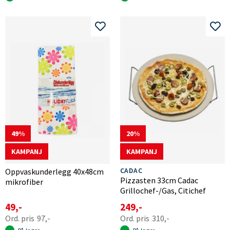
49
20
KAMPANJ
KAMPANJ
Oppvaskunderlegg 40x48cm
CADAC
Pizzasten 33cm Cadac
mikrofiber
Grillochef-/Gas, Citichef
49,-
249,-
97,-
310,-