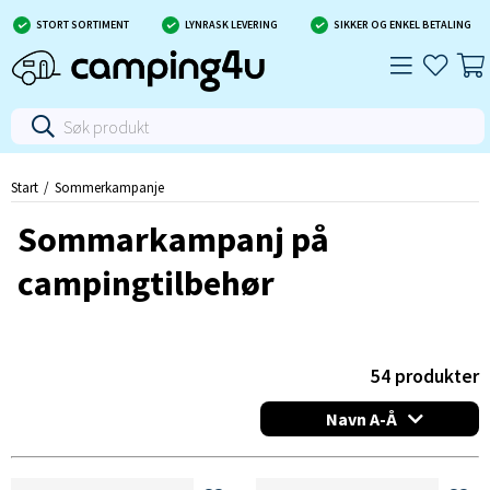
STORT SORTIMENT
LYNRASK LEVERING
SIKKER OG ENKEL BETALING
Start
Sommerkampanje
Sommarkampanj på
campingtilbehør
54
produkter
Navn A-Å