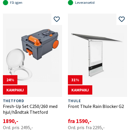
Få igjen
Leveransetid
24
31
KAMPANJ
KAMPANJ
THETFORD
THULE
Fresh-Up Set C250/260 med
Front Thule Rain Blocker G2
hjul/håndtak Thetford
1890,-
fra 1590,-
2495,-
fra 2295,-