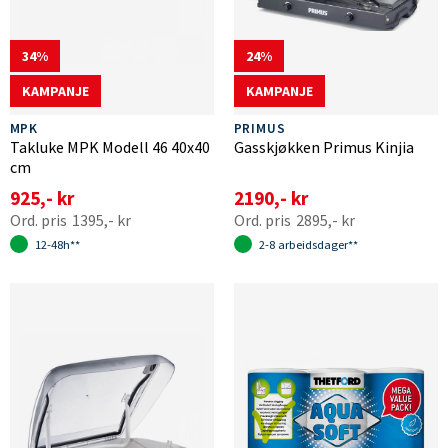
34
24
KAMPANJE
KAMPANJE
MPK
PRIMUS
Takluke MPK Modell 46 40x40
Gasskjøkken Primus Kinjia
cm
925,- kr
2190,- kr
1395,- kr
2895,- kr
12-48h**
2-8 arbeidsdager**