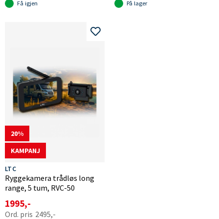
Få igjen
På lager
20
KAMPANJ
LTC
Ryggekamera trådløs long
range, 5 tum, RVC-50
1995,-
2495,-