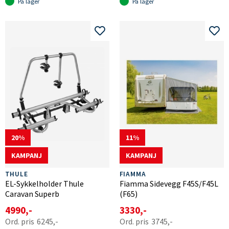
På lager
På lager
20
11
KAMPANJ
KAMPANJ
THULE
FIAMMA
EL-Sykkelholder Thule
Fiamma Sidevegg F45S/F45L
Caravan Superb
(F65)
4990,-
3330,-
6245,-
3745,-