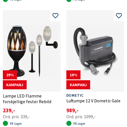
29
10
KAMPANJ
KAMPANJ
Lampe LED Flamme
DOMETIC
Luftumpe 12 V Dometic Gale
forskjellige fester Rebild
239,-
989,-
339,-
1099,-
På lager
På lager