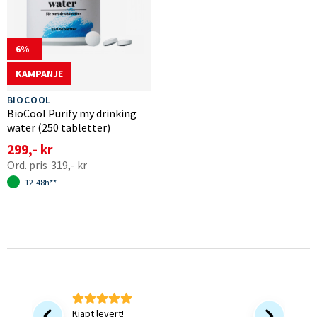
6
KAMPANJE
BIOCOOL
BioCool Purify my drinking
water (250 tabletter)
299,- kr
319,- kr
12-48h**
Kjapt levert!
Bra at 