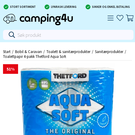
STORT SORTIMENT
LYNRASK LEVERING
SIKKER OG ENKEL BETALING
Start
Bobil & Caravan
Toalett & sanitærprodukter
Sanitærprodukter
Toalettpapir 4-pakk Thetford Aqua Soft
Toalettpapir 4-pakk Thetford Aqua Soft
51