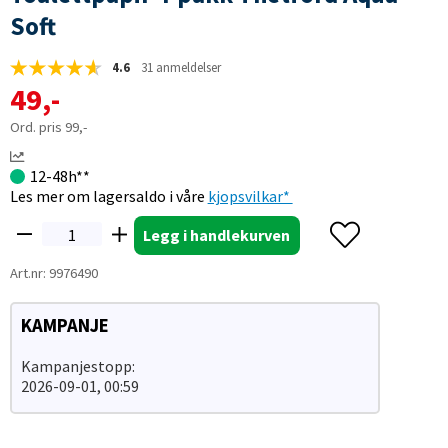
Soft
4.6
31 anmeldelser
49
,-
99
,-
12-48h**
Les mer om lagersaldo i våre
kjopsvilkar*
Legg i handlekurven
Art.nr:
9976490
KAMPANJE
Kampanjestopp:
2026-09-01, 00:59