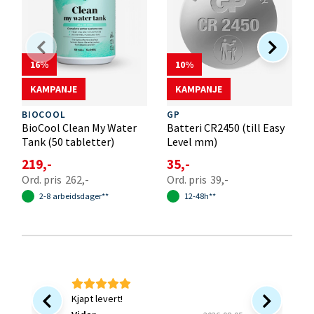
16
10
KAMPANJE
KAMPANJE
BIOCOOL
GP
BioCool Clean My Water
Batteri CR2450 (till Easy
Tank (50 tabletter)
Level mm)
219,-
35,-
262,-
39,-
2-8 arbeidsdager**
12-48h**
Kjapt levert!
Bra at 
forsinke