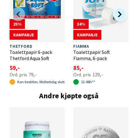
25
34
KAMPANJE
KAMPANJE
THETFORD
FIAMMA
Toalettpapir 6-pack
Toalettpapir Soft
Thetford Aqua Soft
Fiamma, 6-pack
59,-
85,-
79,-
129,-
Kan bestilles. Midlertidig slutt
12-48h**
Andre kjøpte også