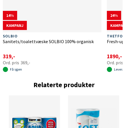
14
24
KAMPANJ
KAMPANJ
SOLBIO
THETFORD
Sanitets/toalettvæske SOLBIO 100% organisk
Fresh-up s
319,-
1890,-
369,-
2
Få igjen
Leverans
Relaterte produkter