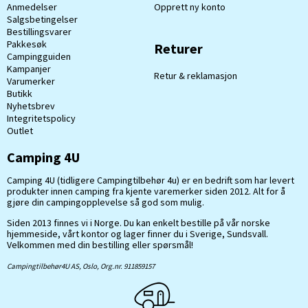
Anmedelser
Opprett ny konto
Salgsbetingelser
Bestillingsvarer
Pakkesøk
Returer
Campingguiden
Kampanjer
Retur & reklamasjon
Varumerker
Butikk
Nyhetsbrev
Integritetspolicy
Outlet
Camping 4U
Camping 4U (tidligere Campingtilbehør 4u) er en bedrift som har levert
produkter innen camping fra kjente varemerker siden 2012. Alt for å
gjøre din campingopplevelse så god som mulig.
Siden 2013 finnes vi i Norge. Du kan enkelt bestille på vår norske
hjemmeside, vårt kontor og lager finner du i Sverige, Sundsvall.
Velkommen med din bestilling eller spørsmål!
Campingtilbehør4U AS, Oslo, Org.nr. 911859157