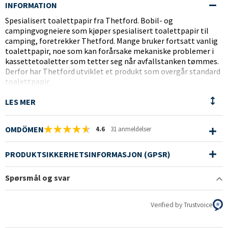
INFORMATION
Spesialisert toalettpapir fra Thetford. Bobil- og
campingvogneiere som kjøper spesialisert toalettpapir til
camping, foretrekker Thetford. Mange bruker fortsatt vanlig
toalettpapir, noe som kan forårsake mekaniske problemer i
kassettetoaletter som tetter seg når avfallstanken tømmes.
Derfor har Thetford utviklet et produkt som overgår standard
toalettpapir.
Thetfords Aqua Soft er spesialutviklet for bærbare toaletter
og kassett-toaletter. Papiret forhindrer tilstopping og gjør
det enkelt å tømme avfallstanken. Det nye Aqua Soft-papiret
er sterkt, men likevel veldig mykt og løser seg raskt opp! Aqua
OMDÖMEN
4.6
31 anmeldelser
Soft har også et mer luksuriøst utseende med et trykt
blomstermønster.
PRODUKTSIKKERHETSINFORMASJON (GPSR)
Thetford Product Specialist - «Etter at noen prototyper var
klare, testet vi først grundig om de oppløste seg raskt. Dette
Spørsmål og svar
var fordi dette var vårt viktigste salgsargument», forklarer van
Noesel fra Thetford.
Verified by Trustvoice
Aqua Soft har blitt tildelt et miljømerke, som gis til
produsenter som frivillig iverksetter verifiserbare tiltak som i