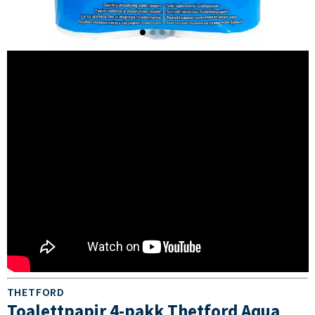
THETFORD
Toalettpapir 4-pakk Thetford Aqua