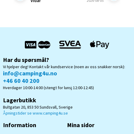
Vidar
2026-08-05
ønsket v
bekrefte
Bjørn B
og forstå
Har du spørsmål?
Vi hjelper deg! Kontakt vår kundservice (noen av oss snakker norsk):
info@camping4u.no
+46 60 40 200
Hverdager 10:00-14:00 (stengt for lunsj 12:00-12:45)
Lagerbutikk
Bultgatan 20, 853 50 Sundsvall, Sverige
Åpningstider se www.camping4u.se
Information
Mina sidor